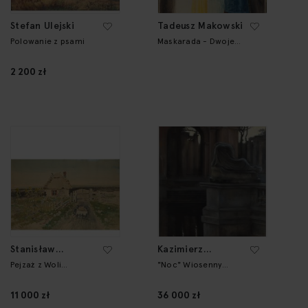
Stefan Ulejski
Tadeusz Makowski
Polowanie z psami
Maskarada - Dwoje
przebranych dzieci
2 200 zł
Stanisław
Kazimierz
Masłowski
Stabrowski
Pejzaż z Woli
"Noc" Wiosenny
Rafałowskiej
zmierzch w
"Łazienkach"
11 000 zł
36 000 zł