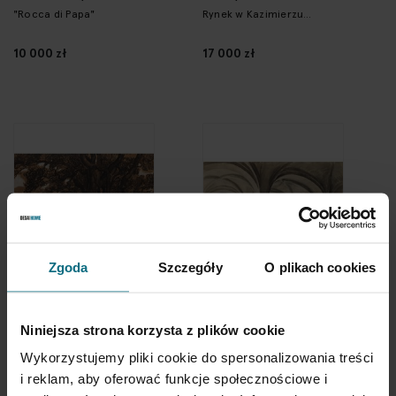
Skoczylas
"Rocca di Papa"
Rynek w Kazimierzu
Dolnym
10 000 zł
17 000 zł
Zgoda
Szczegóły
O plikach cookies
Jean (Jan
Józef Pieniążek
Mirosław) Peské
Pasterz z owcami
Kapitularz opactwa w
wśród drzew
Koprzywnicy
(Peszke)
Niniejsza strona korzysta z plików cookie
18 000 zł
3 400 zł
Wykorzystujemy pliki cookie do spersonalizowania treści
i reklam, aby oferować funkcje społecznościowe i