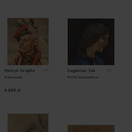
Henryk Uziębło
Eugeniusz Zak
Krakowiak
Profil młodzieńca
("Studium głowy")
6 600 zł