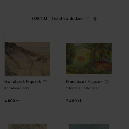
USTAW
SORTUJ
KIERUNEK
MALEJĄCY
Franciszek Frączek
Franciszek Frączek
Kopalnia siarki
"Plener z Podkarpacia
(Godowa)"
4 800 zł
2 400 zł