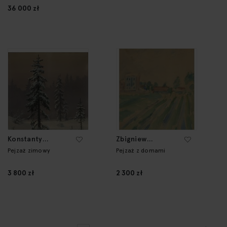
36 000 zł
Konstanty
Zbigniew
Mackiewicz
Pronaszko
Pejzaż zimowy
Pejzaż z domami
3 800 zł
2 300 zł