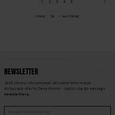
Str
Nas
Strona
Aktualnie
Strona
Strona
Strona
Strona
1
2
3
4
5
czytasz
stronę
POKAŻ
NA STRONĘ
NEWSLETTER
Jeśli chcesz otrzymywać aktualne informacje
dotyczące oferty Desa Home - zapisz się do naszego
newslettera.
Subskrybuj
nasz