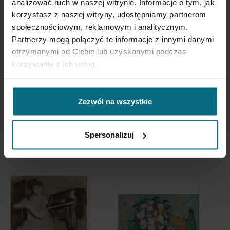
analizować ruch w naszej witrynie. Informacje o tym, jak
korzystasz z naszej witryny, udostępniamy partnerom
społecznościowym, reklamowym i analitycznym.
Partnerzy mogą połączyć te informacje z innymi danymi
otrzymanymi od Ciebie lub uzyskanymi podczas
korzystania z ich usług.
Roman Kramsztyk
Leon
Zezwól na wszystkie
Wyczółkowski
Akt
Widok na Sandomierz
Spersonalizuj
9 600 zł
36 000 zł