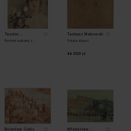
Teodor
Tadeusz Makowski
Axentowicz
Portret kobiety z
Trójka dzieci
różami
46 000 zł
Bolesław Cybis
Władysław