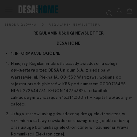
Mój k
Przełącznik
Nav
STRONA GŁÓWNA
REGULAMIN NEWSLETTERA
Szukaj
REGULAMIN USŁUGI NEWSLETTER
DESA HOME
1. INFORMACJE OGÓLNE
Niniejszy Regulamin określa zasady świadczenia usługi
newslettera
przez
DESA Unicum S.A.
z siedzibą w
Warszawie, ul. Piękna 1A, 00-539 Warszawa, wpisaną do
rejestru przedsiębiorców KRS pod numerem 0000718495,
NIP: 5272644731, REGON 142733824, o kapitale
zakładowym wynoszącym 13.314.000 zł – kapitał wpłacony w
całości.
Usługa stanowi usługę świadczoną drogą elektroniczną w
rozumieniu ustawy o świadczeniu usług drogą elektroniczną
oraz usługę komunikacji elektronicznej w rozumieniu Prawa
Komunikacji Elektronicznej.