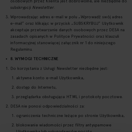
osobowych przez Klienta jest dobrowolne, ale niezbędne do
subskrypcji
Newsletter
.
Wprowadzając adres e-mail w polu „Wprowadź swój adres
e-mail” oraz klikając w przycisk „SUBSKRYBUJ” Użytkownik
akceptuje przetwarzanie danych osobowych przez DESA na
zasadach opisanych w Polityce Prywatności oraz klauzuli
informacyjnej stanowiącej załącznik nr 1 do niniejszego
Regulaminu.
8. WYMOGI TECHNICZNE
Do korzystania z Usługi Newsletter niezbędne jest:
aktywne konto e-mail Użytkownika,
dostęp do Internetu,
przeglądarka obsługująca HTML i protokoły pocztowe.
DESA nie ponosi odpowiedzialności za:
ograniczenia techniczne leżące po stronie Użytkownika,
blokowanie wiadomości przez filtry antyspamowe
Użytkownika lub usługodawców poczty.