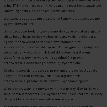
szczególności dostawcom systemów do wysyłki newsletterów,
usług IT i marketingowych – wyłącznie na podstawie zawartych
umów i zgodnie z poleceniami Administratora.
Wyrażona zgoda obejmuje użycie systemów do automatycznej
wysyłki newslettera.
Dane osobowe będą przetwarzane do czasu wycofania zgody
lub zgłoszenia sprzeciwu wobec otrzymywania newslettera.
Zgodę można wycofać w dowolnym momencie, w
szczególności poprzez kliknięcie linku rezygnacji znajdującego
się w każdej wiadomości lub kontakt z Administratorem.
Wycofanie zgody nie wpływa na zgodność z prawem
przetwarzania dokonanego przed jej wycofaniem.
Osobie, której dane dotyczą, przysługuje prawo dostępu do
danych, ich sprostowania, usunięcia, ograniczenia
przetwarzania, przenoszenia danych, wycofania zgody.
W celu skorzystania z powyższych praw należy skontaktować
się z Administratorem lub z wyznaczonym Inspektorem Ochrony
Danych (dane kontaktowe wskazane powyżej).
Każdy subskrybent ma również prawo wniesienia skargi do