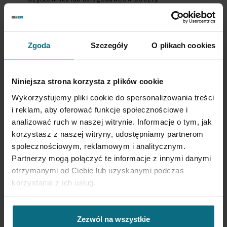
9. ZMIANA REGULAMINU
DESA może zmienić Regulamin wyłącznie z ważnych
przyczyn, w szczególności:
Zgoda
Szczegóły
O plikach cookies
zmiany przepisów prawa,
zmiany sposobu świadczenia Usługi Newsletter,
Niniejsza strona korzysta z plików cookie
konieczności doprecyzowania treści Regulaminu zgodnie
Wykorzystujemy pliki cookie do spersonalizowania treści
z zaleceniami właściwych organów.
i reklam, aby oferować funkcje społecznościowe i
O zmianie Regulaminu Użytkownik zostanie powiadomiony na
analizować ruch w naszej witrynie. Informacje o tym, jak
adres e-mail co najmniej
14 dni przed jej wejściem w życie
.
korzystasz z naszej witryny, udostępniamy partnerom
społecznościowym, reklamowym i analitycznym.
Dalsze korzystanie z Usługi Newsletter po dacie wejścia
Partnerzy mogą połączyć te informacje z innymi danymi
zmian w życie oznacza akceptację nowej treści Regulaminu.
otrzymanymi od Ciebie lub uzyskanymi podczas
Jeżeli Użytkownik nie akceptuje zmian, może wypowiedzieć
korzystania z ich usług.
umowę o świadczenie usługi Newsletter ze skutkiem
natychmiastowym.
10. POSTANOWIENIA KOŃCOWE
Zezwól na wszystkie