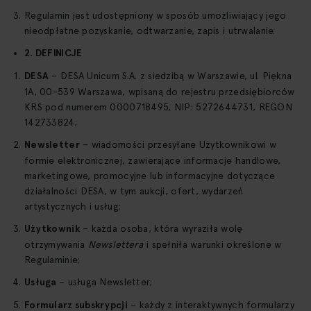
Regulamin jest udostępniony w sposób umożliwiający jego
nieodpłatne pozyskanie, odtwarzanie, zapis i utrwalanie.
2. DEFINICJE
DESA
– DESA Unicum S.A. z siedzibą w Warszawie, ul. Piękna
1A, 00-539 Warszawa, wpisaną do rejestru przedsiębiorców
KRS pod numerem 0000718495, NIP: 5272644731, REGON
142733824;
Newsletter
– wiadomości przesyłane Użytkownikowi w
formie elektronicznej, zawierające informacje handlowe,
marketingowe, promocyjne lub informacyjne dotyczące
działalności DESA, w tym aukcji, ofert, wydarzeń
artystycznych i usług;
Użytkownik
– każda osoba, która wyraziła wolę
otrzymywania
Newslettera
i spełniła warunki określone w
Regulaminie;
Usługa
– usługa Newsletter;
Formularz subskrypcji
– każdy z interaktywnych formularzy