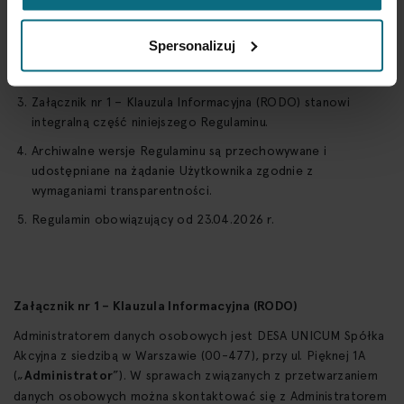
W sprawach nieuregulowanych Regulaminem stosuje się
obowiązujące przepisy prawa.
Spersonalizuj
Regulamin wchodzi w życie z dniem jego publikacji na stronie
internetowej DESA.
Załącznik nr 1 – Klauzula Informacyjna (RODO) stanowi
integralną część niniejszego Regulaminu.
Archiwalne wersje Regulaminu są przechowywane i
udostępniane na żądanie Użytkownika zgodnie z
wymaganiami transparentności.
Regulamin obowiązujący od 23.04.2026 r.
Załącznik nr 1 – Klauzula Informacyjna (RODO)
Administratorem danych osobowych jest DESA UNICUM Spółka
Akcyjna z siedzibą w Warszawie (00-477), przy ul. Pięknej 1A
(„
Administrator
”). W sprawach związanych z przetwarzaniem
danych osobowych można skontaktować się z Administratorem