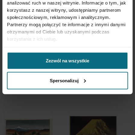
analizować ruch w naszej witrynie. Informacje o tym, jak
korzystasz z naszej witryny, udostępniamy partnerom
społecznościowym, reklamowym i analitycznym.
Partnerzy mogą połączyć te informacje z innymi danymi
otrzymanymi od Ciebie lub uzyskanymi podczas
korzystania z ich usług.
Zezwól na wszystkie
Taniuchi Rokurō
Taniuchi Rokurō
Wczesna wiosna
Camellia (Tsubaki)
Spersonalizuj
1 900 zł
1 900 zł