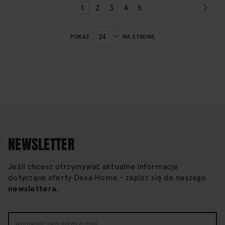
Str
Nas
Strona
Aktualnie
Strona
Strona
Strona
Strona
1
2
3
4
5
czytasz
stronę
POKAŻ
NA STRONĘ
NEWSLETTER
Jeśli chcesz otrzymywać aktualne informacje
dotyczące oferty Desa Home - zapisz się do naszego
newslettera.
Subskrybuj