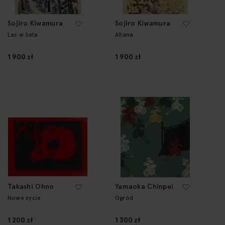
Sojiro Kiwamura
Sojiro Kiwamura
Las w Seta
Altana
1 900 zł
1 900 zł
Takashi Ohno
Yamaoka Chinpei
Nowe życie
Ogród
1 200 zł
1 300 zł