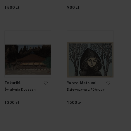
1 500 zł
900 zł
Tokuriki
Yaozo Matsumi
Tomikichirō
Świątynia Koyasan
Dziewczyna z Północy
1 200 zł
1 300 zł