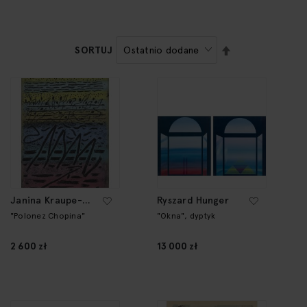
USTAW
SORTUJ
KIERUNEK
MALEJĄCY
Janina Kraupe-
Ryszard Hunger
Świderska
"Polonez Chopina"
"Okna", dyptyk
2 600 zł
13 000 zł