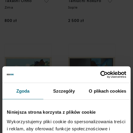
Takashi Ohno
Taniuchi Rokurō
Zima
Sople
800 zł
2 500 zł
Zgoda
Szczegóły
O plikach cookies
Taniuchi Rokurō
Taniuchi Rokurō
Morska sakura
Sen księżycowej nocy
Niniejsza strona korzysta z plików cookie
1 900 zł
1 900 zł
Wykorzystujemy pliki cookie do spersonalizowania treści
i reklam, aby oferować funkcje społecznościowe i