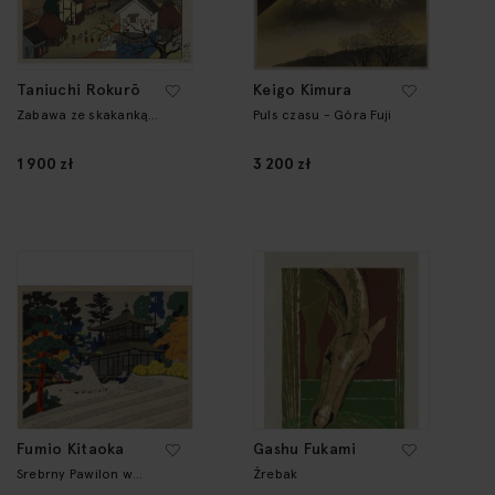
Taniuchi Rokurō
Keigo Kimura
Zabawa ze skakanką
Puls czasu - Góra Fuji
(Nawatobi)
1 900 zł
3 200 zł
Fumio Kitaoka
Gashu Fukami
Srebrny Pawilon w
Źrebak
Kioto w jesienny dzień