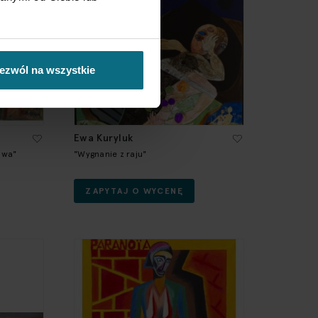
ezwól na wszystkie
Ewa Kuryluk
Ewa"
"Wygnanie z raju"
ZAPYTAJ O WYCENĘ