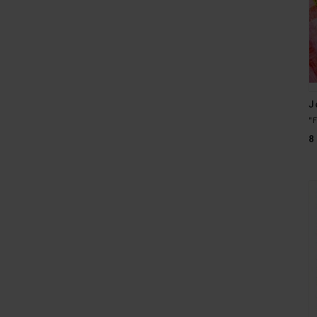
J
"
8