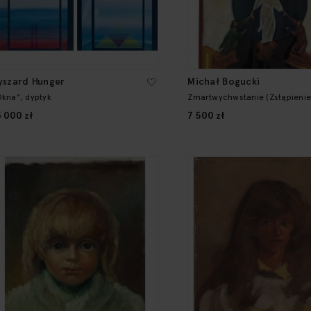
yszard Hunger
Michał Bogucki
Okna", dyptyk
Zmartwychwstanie (Zstąpienie
otchłani)
3 000 zł
7 500 zł