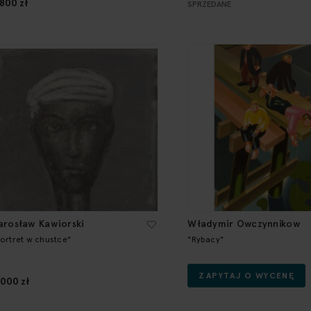
 800 zł
SPRZEDANE
arosław Kawiorski
Władymir Owczynnikow
Portret w chustce"
"Rybacy"
ZAPYTAJ O WYCENĘ
 000 zł