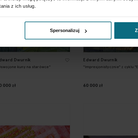
nia z ich usług.
Spersonalizuj
Z
dward Dwurnik
Edward Dwurnik
Oswojone kuny na starówce"
"Impresjonistycznie" z cyklu "
0 000 zł
60 000 zł