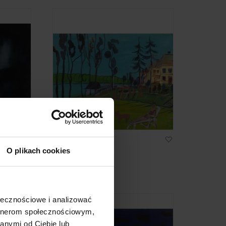
Edward Dwurnik
O plikach cookies
 jak
"Dębowa Góra"
65 000 zł
ołecznościowe i analizować
artnerom społecznościowym,
anymi od Ciebie lub