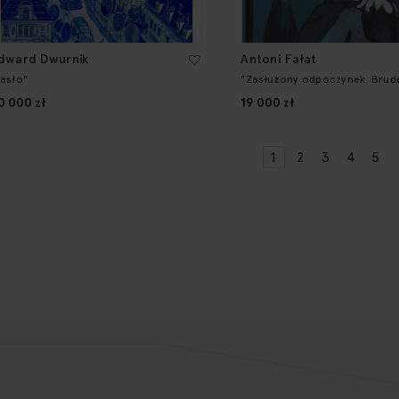
dward Dwurnik
Antoni Fałat
Jasło"
"Zasłużony odpoczynek. Brude
0 000 zł
19 000 zł
Strona
Aktualnie czytasz s
Strona
Strona
Strona
Str
1
2
3
4
5