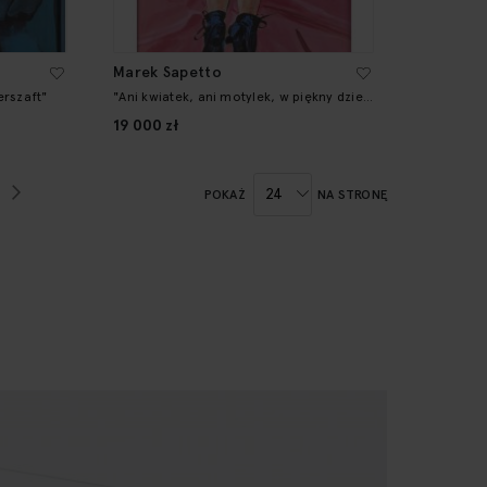
Marek Sapetto
rszaft"
"Ani kwiatek, ani motylek, w piękny dzień
letni..."
19 000 zł
tronę
ona
Strona
Następne
POKAŻ
NA STRONĘ