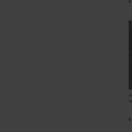
3
J
"
5