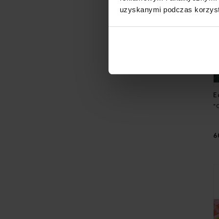
uzyskanymi podczas korzysta
E
"
6