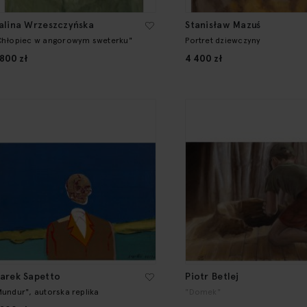
alina Wrzeszczyńska
Stanisław Mazuś
Chłopiec w angorowym sweterku"
Portret dziewczyny
 800 zł
4 400 zł
arek Sapetto
Piotr Betlej
Mundur", autorska replika
"Domek"