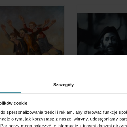
ariusz Miliński
Patrycja Piętka
Szczegóły
akacyjny luz
"W pewnym sensie traktuj mnie
duchownego"
 300 zł
13 000 zł
 plików cookie
do spersonalizowania treści i reklam, aby oferować funkcje sp
ormacje o tym, jak korzystasz z naszej witryny, udostępniamy p
Partnerzy mogą połączyć te informacje z innymi danymi otrzym