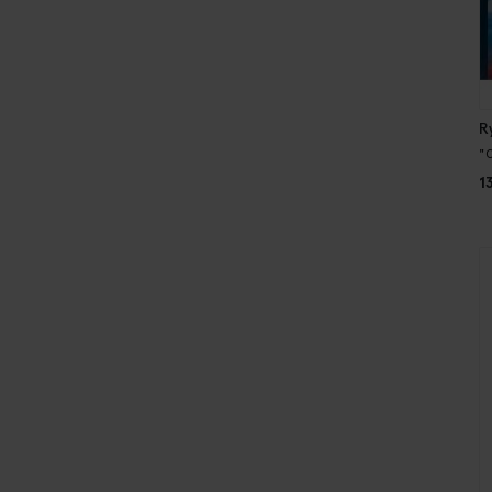
R
"
1