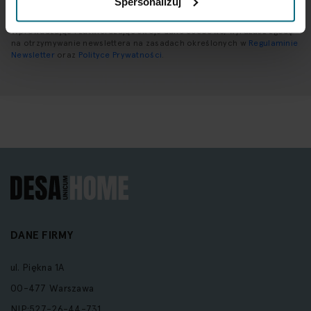
Spersonalizuj
Wprowadzając i zatwierdzając swoje dane osobowe, wyrażasz zgodę
na otrzymywanie newslettera na zasadach określonych w
Regulaminie
Newsletter
oraz
Polityce Prywatności
.
DANE FIRMY
ul. Piękna 1A
00-477 Warszawa
NIP:527-26-44-731