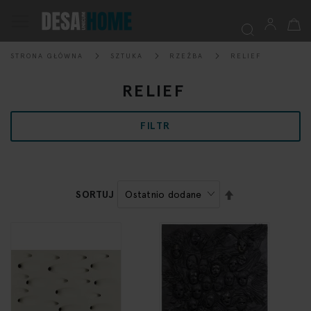
Mój k
Przełącznik
Nav
STRONA GŁÓWNA
SZTUKA
RZEŹBA
RELIEF
Szukaj
RELIEF
FILTR
USTAW
SORTUJ
KIERUNEK
MALEJĄCY