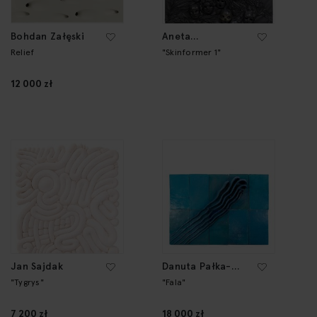
Bohdan Załęski
Aneta
Grzeszykowska
Relief
"Skinformer 1"
12 000 zł
Jan Sajdak
Danuta Pałka-
Szyszka
"Tygrys"
"Fala"
7 200 zł
18 000 zł