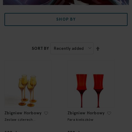
SHOP BY
SET
SORT BY
DESCENDING
DIRECTION
Zbigniew Horbowy
Zbigniew Horbowy
Zestaw czterech
Para kieliszków
kieliszków "Lotos"