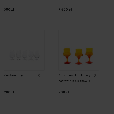
Karafka i 6 kieliszków
300 zł
7 500 zł
Zestaw pięciu
Zbigniew Horbowy
kieliszków, 2nd
Zestaw 3 kieliszków do
wina
half of the 20th
Century
200 zł
900 zł