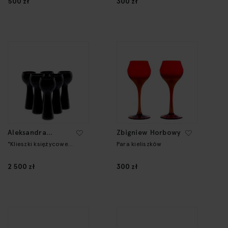
500 zł
300 zł
Aleksandra
Zbigniew Horbowy
Kujawska
"Klieszki księżycowe
Para kieliszków
mini" czarne - komplet
6 kieliszków
2 500 zł
300 zł