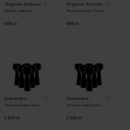
Zbigniew Horbowy
Zbigniew Horbowy
Zestaw czterech
Para kieliszków "Lotos"
kieliszków
500 zł
300 zł
Aleksandra
Aleksandra
Kujawska
Kujawska
"Klieszki księżycowe
"Klieszki księżycowe
mini" czarne - komplet
mini" czarne - komplet
6 kieliszków
6 kieliszków
2 500 zł
2 500 zł