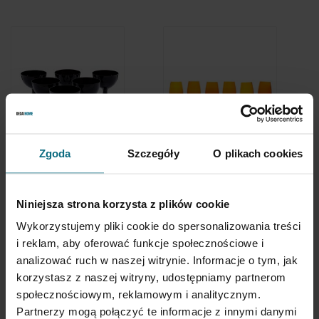
Zgoda
Szczegóły
O plikach cookies
Aleksandra
Komplet
Kujawska
pomarańczowych
"Klieszki księżycowe"
czarne - komplet 6
kieliszków 6 szt.,
kieliszków
2nd half of the
3 000 zł
800 zł
Niniejsza strona korzysta z plików cookie
20th Century
Wykorzystujemy pliki cookie do spersonalizowania treści
i reklam, aby oferować funkcje społecznościowe i
analizować ruch w naszej witrynie. Informacje o tym, jak
korzystasz z naszej witryny, udostępniamy partnerom
społecznościowym, reklamowym i analitycznym.
Partnerzy mogą połączyć te informacje z innymi danymi