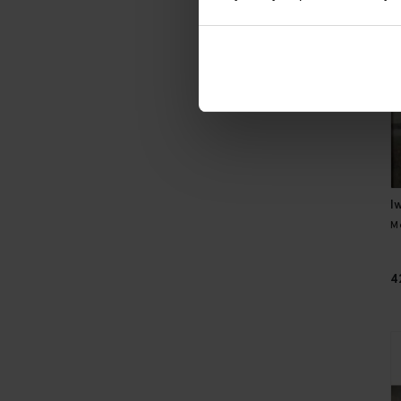
I
M
4