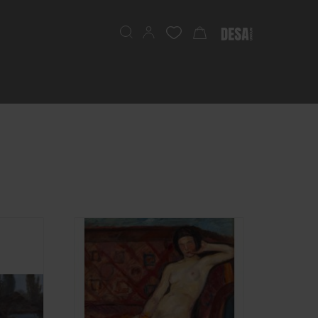
Search
My Cart