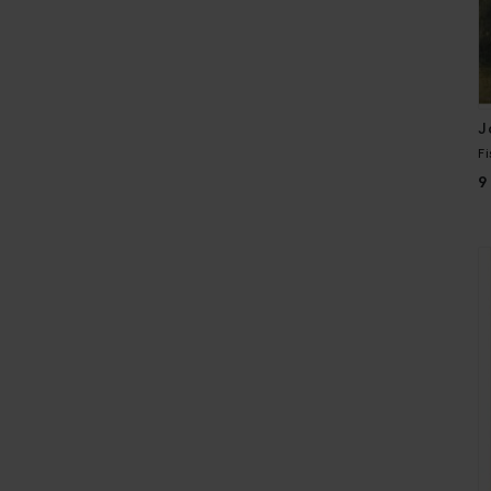
J
F
9