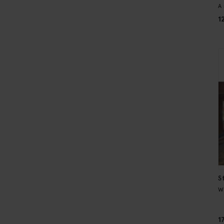
A
1
S
W
1