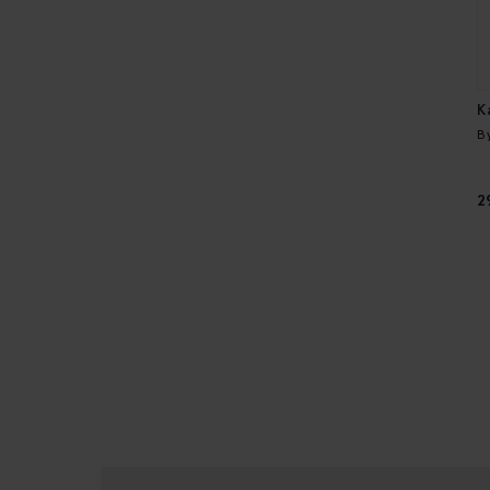
K
B
2