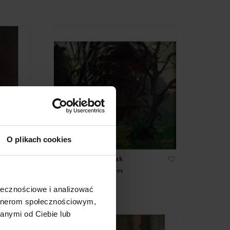
O plikach cookies
Edward Matuszczak
Landscape with houses
4 500 zł
ołecznościowe i analizować
artnerom społecznościowym,
anymi od Ciebie lub