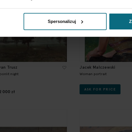
Spersonalizuj
Z
wan Trusz
Jacek Malczewski
oonlit night
Woman portrait
ASK FOR PRICE
2 000 zł