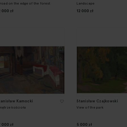
 road on the edge of the forest
Landscape
2 000 zł
12 000 zł
tanisław Kamocki
Stanisław Czajkowski
nętrze kościoła
View of the park
7 000 zł
5 000 zł