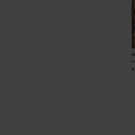
W
F
4