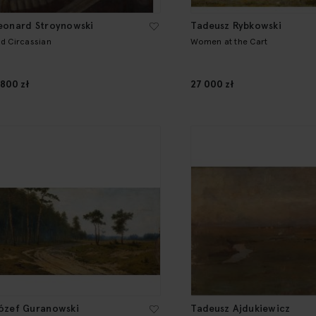
eonard Stroynowski
Tadeusz Rybkowski
ld Circassian
Women at the Cart
 800 zł
27 000 zł
ózef Guranowski
Tadeusz Ajdukiewicz