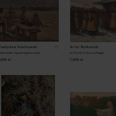
ładysław Stachowski
Artur Rutkowski
ishermen repairing the nets
In front of the cottage
 200 zł
1 200 zł