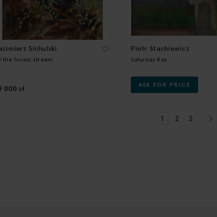
azimierz Sichulski
Piotr Stachiewicz
y the forest stream
Saturday Ray
ASK FOR PRICE
9 000 zł
Page
You're currentl
Page
Page
1
2
3