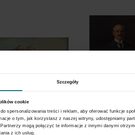
Szczegóły
adeusz Rybkowski
Stanisław Józef Rejchan
ighland sled against the backdrop of
Portrait of a man with cigar
 plików cookie
urania
 700 zł
11 000 zł
do spersonalizowania treści i reklam, aby oferować funkcje sp
ormacje o tym, jak korzystasz z naszej witryny, udostępniamy p
Partnerzy mogą połączyć te informacje z innymi danymi otrzym
nia z ich usług.