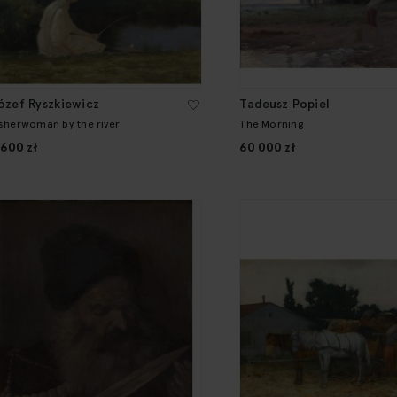
ózef Ryszkiewicz
Tadeusz Popiel
isherwoman by the river
The Morning
 600 zł
60 000 zł