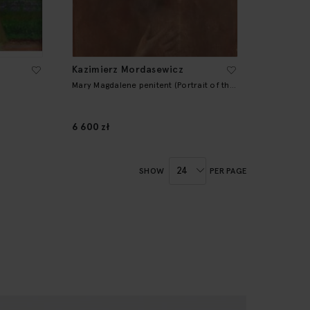
Kazimierz Mordasewicz
Mary Magdalene penitent (Portrait of the
artist's wife, Marie Antoinette ?)
6 600 zł
y reading page
Page
Next
SHOW
PER PAGE