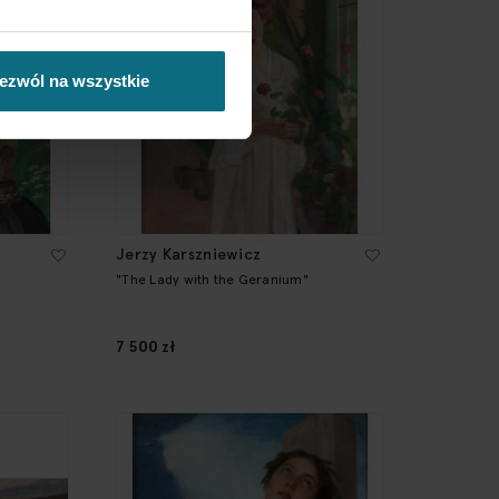
ezwól na wszystkie
Jerzy Karszniewicz
"The Lady with the Geranium"
7 500 zł