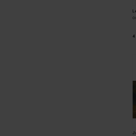
L
O
4
J