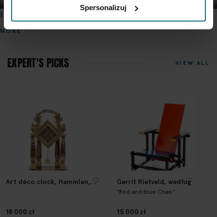
Spersonalizuj
In the Glowing Sunset
MORE
EXPERT'S PICKS
VIEW ALL
Art déco clock, Hammlen,
Gerrit Rietveld, według
Aggenn, interwar period
"Red and Blue Chair"
18 000 zł
15 000 zł