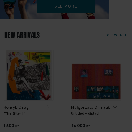
SEE MORE
NEW ARRIVALS
VIEW ALL
Henryk Ożóg
Małgorzata Dmitruk
"The Sitter I"
Untitled - diptych
1 600 zł
46 000 zł