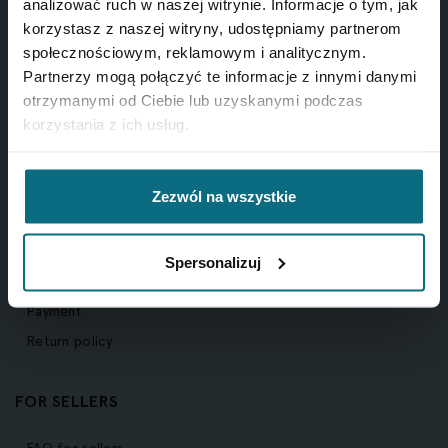
analizować ruch w naszej witrynie. Informacje o tym, jak
korzystasz z naszej witryny, udostępniamy partnerom
ul. Piękna 1A
społecznościowym, reklamowym i analitycznym.
00-477 Warszawa
Partnerzy mogą połączyć te informacje z innymi danymi
otrzymanymi od Ciebie lub uzyskanymi podczas
NIP:527-26-44-731
korzystania z ich usług.
e-mail:
biuro@desahome.pl
Zezwól na wszystkie
FOR BUYERS
FAQ for buyers
Spersonalizuj
Ship
Payment
Return policy
FOR SELLERS