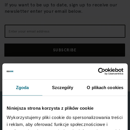
If you want to be up to date, sign up to receive our
newsletter enter your email below.
Sign
Up
for
Our
SUBSCRIBE
Newsletter:
Zgoda
Szczegóły
O plikach cookies
Niniejsza strona korzysta z plików cookie
Wykorzystujemy pliki cookie do spersonalizowania treści
i reklam, aby oferować funkcje społecznościowe i
CONTACT US