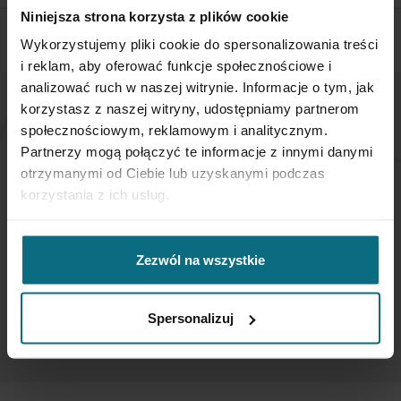
Niniejsza strona korzysta z plików cookie
Wykorzystujemy pliki cookie do spersonalizowania treści
i reklam, aby oferować funkcje społecznościowe i
analizować ruch w naszej witrynie. Informacje o tym, jak
korzystasz z naszej witryny, udostępniamy partnerom
NEWSLETTER
społecznościowym, reklamowym i analitycznym.
Partnerzy mogą połączyć te informacje z innymi danymi
otrzymanymi od Ciebie lub uzyskanymi podczas
If you want to be up to date, sign up to receive our
korzystania z ich usług.
newsletter enter your email below.
Sign
Zezwól na wszystkie
Up
for
Our
Spersonalizuj
SUBSCRIBE
Newsletter: