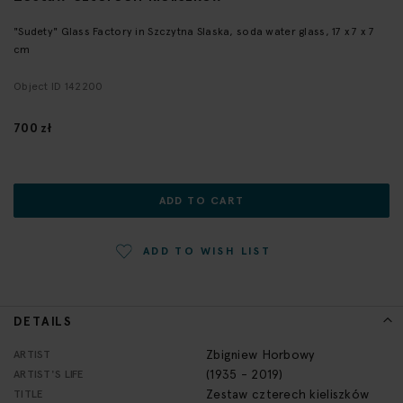
the
beginning
"Sudety" Glass Factory in Szczytna Slaska, soda water glass, 17 x 7 x 7
of
cm
the
Object ID 142200
images
gallery
700 zł
ADD TO CART
ADD TO WISH LIST
DETAILS
More
Zbigniew Horbowy
ARTIST
Information
(1935 - 2019)
ARTIST'S LIFE
Zestaw czterech kieliszków
TITLE