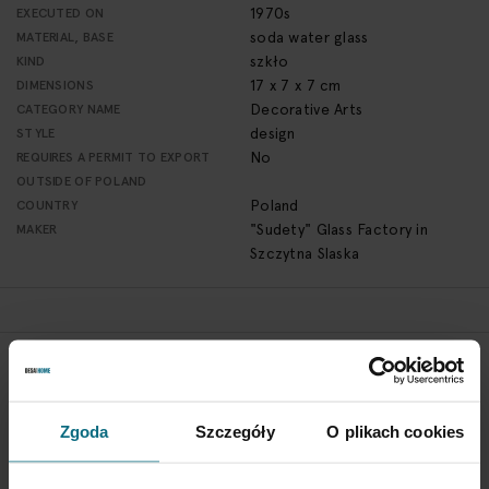
1970s
EXECUTED ON
soda water glass
MATERIAL, BASE
szkło
KIND
17 x 7 x 7 cm
DIMENSIONS
Decorative Arts
CATEGORY NAME
design
STYLE
No
REQUIRES A PERMIT TO EXPORT
OUTSIDE OF POLAND
Poland
COUNTRY
"Sudety" Glass Factory in
MAKER
Szczytna Slaska
RETURN POLICY
If you wish to return a product, please contact Service
Department 3 days from the shipment arrival.
Zgoda
Szczegóły
O plikach cookies
CHECK THE DETAILS