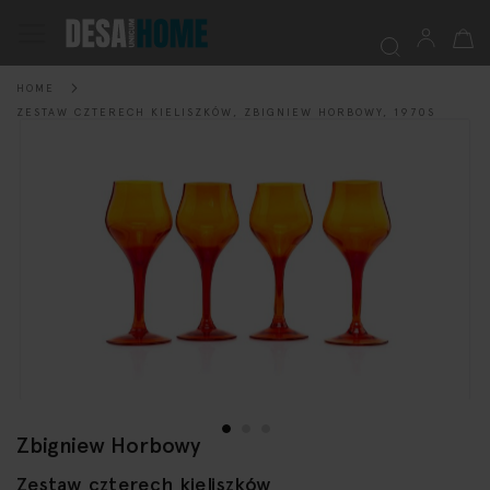
My Ca
Toggle
Nav
HOME
Searc
ZESTAW CZTERECH KIELISZKÓW, ZBIGNIEW HORBOWY, 1970S
Skip
to
the
end
of
the
images
gallery
Zbigniew Horbowy
Skip
to
Zestaw czterech kieliszków