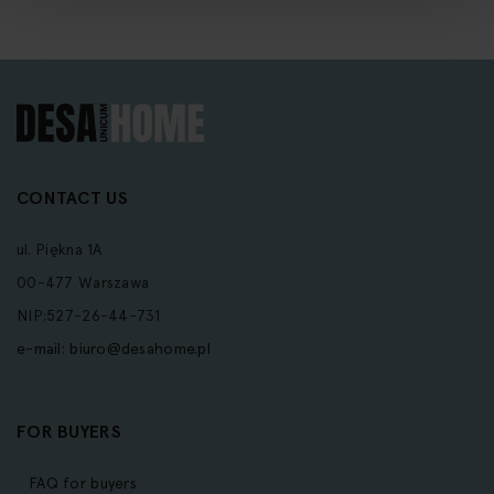
CONTACT US
ul. Piękna 1A
00-477 Warszawa
NIP:527-26-44-731
e-mail:
biuro@desahome.pl
FOR BUYERS
FAQ for buyers