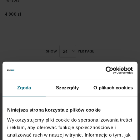
"Wrzosy"
4 800 zł
SHOW
PER PAGE
Zgoda
Szczegóły
O plikach cookies
Niniejsza strona korzysta z plików cookie
NEWSLETTER
Wykorzystujemy pliki cookie do spersonalizowania treści
i reklam, aby oferować funkcje społecznościowe i
If you want to be up to date, sign up to receive our
analizować ruch w naszej witrynie. Informacje o tym, jak
newsletter enter your email below.