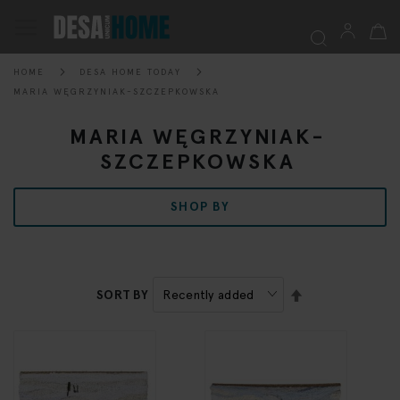
My Ca
Toggle
Nav
HOME
DESA HOME TODAY
Searc
MARIA WĘGRZYNIAK-SZCZEPKOWSKA
MARIA WĘGRZYNIAK-
SZCZEPKOWSKA
SHOP BY
SET
SORT BY
DESCENDING
DIRECTION