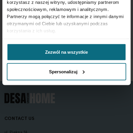
korzystasz z naszej witryny, udostępniamy partnerom
społecznościowym, reklamowym i analitycznym.
Sign
Partnerzy mogą połączyć te informacje z innymi danymi
Up
otrzymanymi od Ciebie lub uzyskanymi podczas
for
korzystania z ich usług.
Our
SUBSCRIBE
Newsletter:
Zezwól na wszystkie
Spersonalizuj
CONTACT US
ul. Piękna 1A