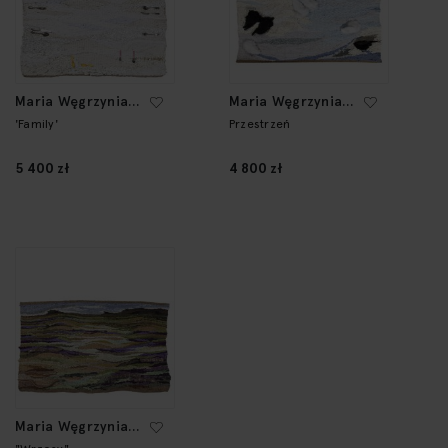
Maria Węgrzyniak-
Maria Węgrzyniak-
Szczepkowska
Szczepkowska
'Family'
Przestrzeń
5 400 zł
4 800 zł
Maria Węgrzyniak-
Szczepkowska