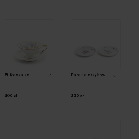
Filiżanka ze
Para talerzyków ,
spodkiem, 20th
20th Century
Century
300 zł
300 zł