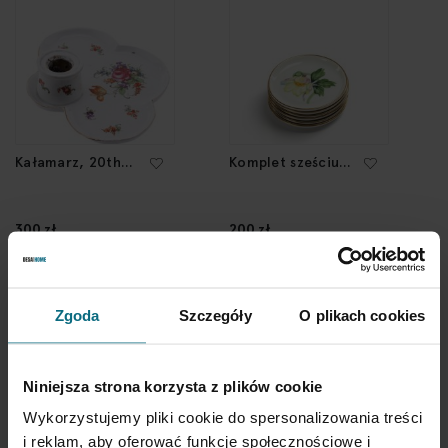
Kałamarz, 20th
Komplet sześciu
Century
podstawek z
przedstawieniem
kwiatów w lustrze,
300 zł
200 zł
20th Century
Zgoda
Szczegóły
O plikach cookies
Niniejsza strona korzysta z plików cookie
Wykorzystujemy pliki cookie do spersonalizowania treści
i reklam, aby oferować funkcje społecznościowe i