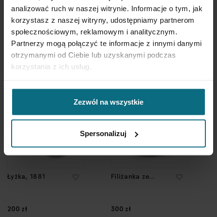
analizować ruch w naszej witrynie. Informacje o tym, jak
Zestaw
Talerz, 20th
korzystasz z naszej witryny, udostępniamy partnerom
porcelanowy,
Century
społecznościowym, reklamowym i analitycznym.
20th Century
Partnerzy mogą połączyć te informacje z innymi danymi
1 500 zł
200 zł
otrzymanymi od Ciebie lub uzyskanymi podczas
korzystania z ich usług.
Zezwól na wszystkie
Spersonalizuj
Łyżka, 1881
Filiżanka ze
spodkiem, 20th
Century
200 zł
300 zł