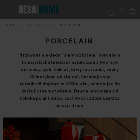
My Ca
Toggle
Nav
HOME
ANTIQUES
PORCELAIN
Searc
PORCELAIN
Nazywana niekiedy "białym złotem" porcelana
to najszlachetniejsze i najdroższe z tworzyw
ceramicznych. Sekret jej wytwarzania, znany
Chińczykom od stuleci, Europejczycy
rozwikłali dopiero w XVIII wieku, powołując do
życia liczne wytwórnie. Dawna porcelana od
rokoka po art déco, zachwyca i zdobi wnętrza
po dziś dzień.