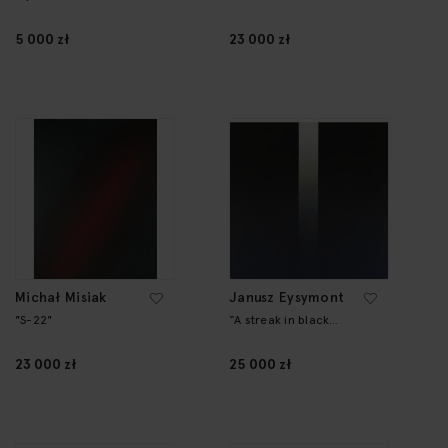
5 000 zł
23 000 zł
Michał Misiak
Janusz Eysymont
"S-22"
“A streak in black
space”
23 000 zł
25 000 zł