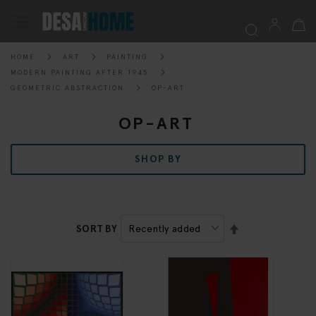
My Ca
Toggle
Nav
HOME
ART
PAINTING
Searc
MODERN PAINTING AFTER 1945
GEOMETRIC ABSTRACTION
OP-ART
OP-ART
SHOP BY
SET
SORT BY
DESCENDING
DIRECTION