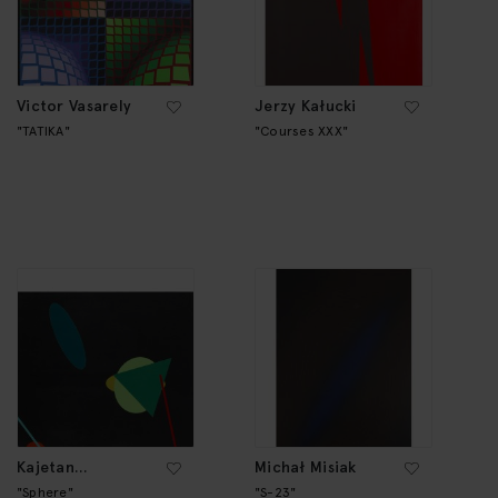
Victor Vasarely
Jerzy Kałucki
"TATIKA"
"Courses XXX"
Kajetan
Michał Misiak
Dłużniewski
"Sphere"
"S-23"