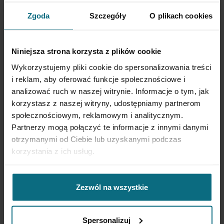
Zgoda
Szczegóły
O plikach cookies
Francis Hewitt
Victor Vasarely
"Treasure Trove"
"Tance"
Niniejsza strona korzysta z plików cookie
Wykorzystujemy pliki cookie do spersonalizowania treści
i reklam, aby oferować funkcje społecznościowe i
analizować ruch w naszej witrynie. Informacje o tym, jak
korzystasz z naszej witryny, udostępniamy partnerom
społecznościowym, reklamowym i analitycznym.
Partnerzy mogą połączyć te informacje z innymi danymi
otrzymanymi od Ciebie lub uzyskanymi podczas
korzystania z ich usług.
Zezwól na wszystkie
Adam Wsiołkowski
Wojciech Fangor
"Presence II"
"Interstitial space"
Spersonalizuj
10 000 zł