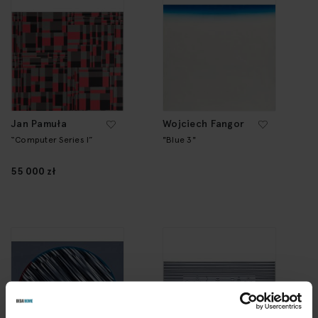
Jan Pamuła
Wojciech Fangor
“Computer Series I”
"Blue 3"
55 000 zł