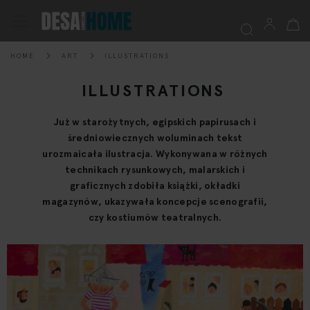
My Ca
Toggle
Nav
HOME
ART
ILLUSTRATIONS
Searc
ILLUSTRATIONS
Już w starożytnych, egipskich papirusach i
średniowiecznych woluminach tekst
urozmaicała ilustracja. Wykonywana w różnych
technikach rysunkowych, malarskich i
graficznych zdobiła książki, okładki
magazynów, ukazywała koncepcje scenografii,
czy kostiumów teatralnych.