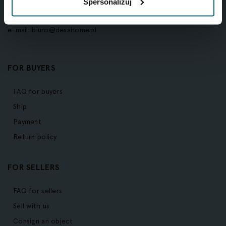
Spersonalizuj
NIP:527-26-44-731
e-mail:
biuro@desahome.pl
FOR BUYERS
FAQ for buyers
Ship
Payment
Return policy
FOR SELLERS
FAQ for sellers
Sell with us
Consign an object