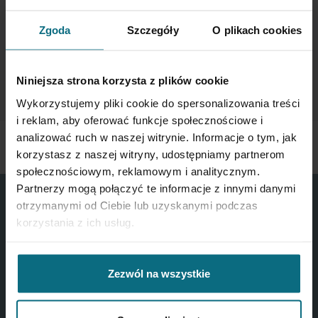
Sign
Zgoda
Szczegóły
O plikach cookies
Up
for
Our
SUBSCRIBE
Niniejsza strona korzysta z plików cookie
Newsletter:
Wykorzystujemy pliki cookie do spersonalizowania treści
i reklam, aby oferować funkcje społecznościowe i
analizować ruch w naszej witrynie. Informacje o tym, jak
korzystasz z naszej witryny, udostępniamy partnerom
społecznościowym, reklamowym i analitycznym.
Partnerzy mogą połączyć te informacje z innymi danymi
otrzymanymi od Ciebie lub uzyskanymi podczas
korzystania z ich usług.
CONTACT US
Zezwól na wszystkie
ul. Piękna 1A
00-477 Warszawa