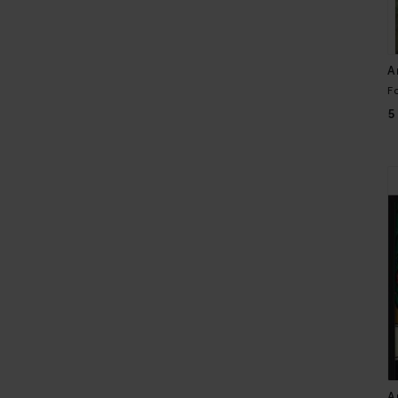
A
F
5
A