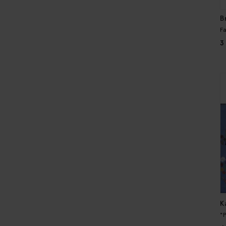
B
F
3
K
"P