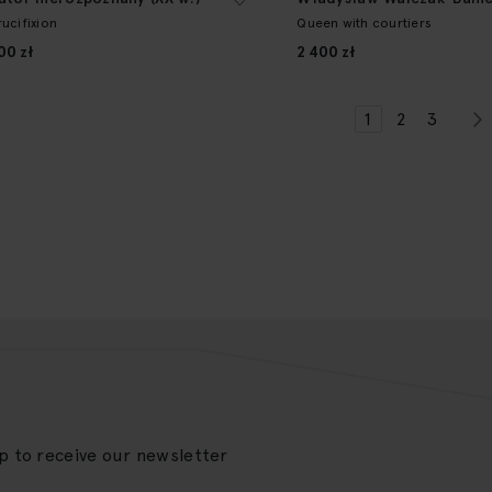
rucifixion
Queen with courtiers
00 zł
2 400 zł
Page
You're currentl
Page
Page
1
2
3
up to receive our newsletter