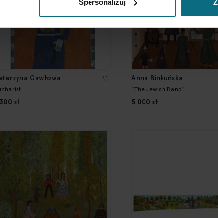
Spersonalizuj
Z
atarzyna Gawłowa
Anna Binkuńska
ucharist
"The Jewish Band"
 300 zł
5 000 zł