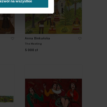
ezwól na wszystkie
Anna Binkuńska
The Meeting
5 000 zł