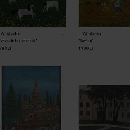
. Gliniecka
L. Gliniecka
Horses in the orchard"
"Sowing"
 900 zł
1 900 zł