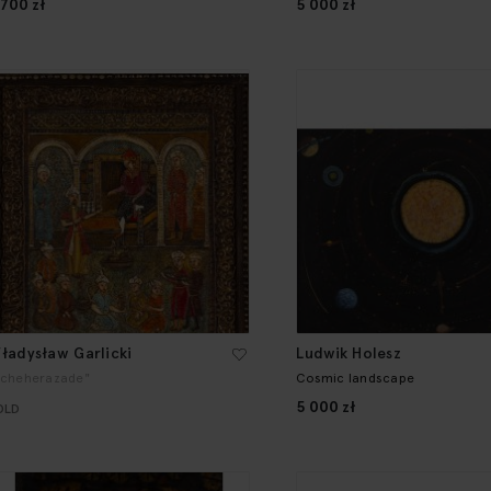
 700 zł
5 000 zł
ładysław Garlicki
Ludwik Holesz
Scheherazade"
Cosmic landscape
5 000 zł
OLD