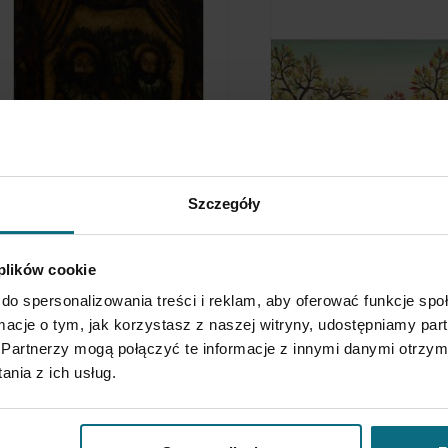
Szczegóły
dam and Eve in Eden, 2nd half
Anton Kowalski
f the 20th Century
Village landscape
 plików cookie
 800 zł
3 300 zł
do spersonalizowania treści i reklam, aby oferować funkcje sp
ormacje o tym, jak korzystasz z naszej witryny, udostępniamy p
Partnerzy mogą połączyć te informacje z innymi danymi otrzym
nia z ich usług.