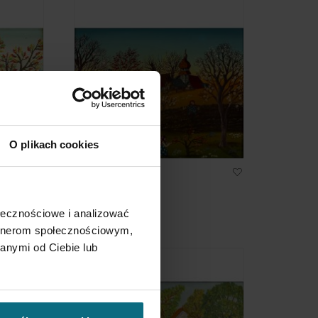
O plikach cookies
Anton Kowalski
Spring
2 500 zł
ołecznościowe i analizować
artnerom społecznościowym,
anymi od Ciebie lub