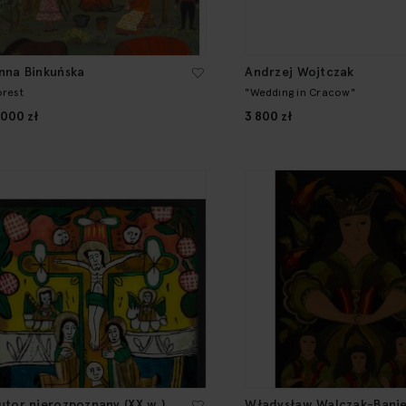
nna Binkuńska
Andrzej Wojtczak
orest
"Wedding in Cracow"
 000 zł
3 800 zł
utor nierozpoznany (XX w.)
Władysław Walczak-Banie