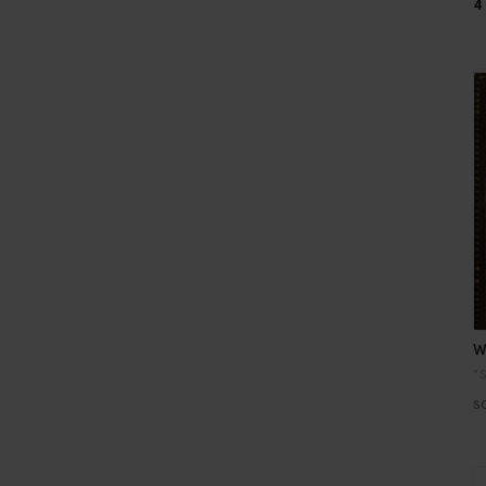
4
W
"
S