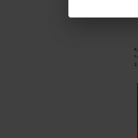
K
E
2