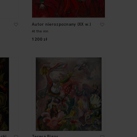
Autor nierozpoznany (XX w.)
At the inn
1 200 zł
cki
Teresa Bigos