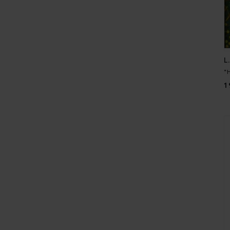
L
"
1