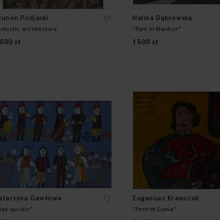
runon Podjaski
Halina Dąbrowska
antastic architecture
"Park in Maribor"
 500 zł
1 500 zł
atarzyna Gawłowa
Eugeniusz Krawczuk
lay quickly"
"Portret Genia"