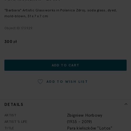
the
beginning
"Barbara" Artistic Glassworks in Polanica Zdroj, soda glass, dyed,
of
mold-blown, 31 x 7 x 7 cm
the
Object ID 173929
images
gallery
300 zł
ADD TO CART
ADD TO WISH LIST
DETAILS
More
Zbigniew Horbowy
ARTIST
Information
(1935 - 2019)
ARTIST'S LIFE
Para kieliszków "Lotos"
TITLE