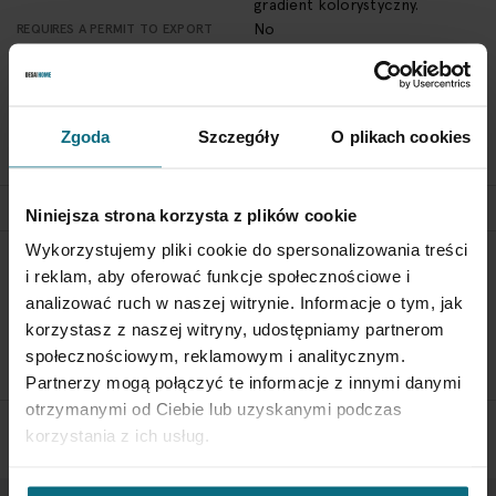
gradient kolorystyczny.
No
REQUIRES A PERMIT TO EXPORT
OUTSIDE OF POLAND
Polska
COUNTRY
weight: 371.0 g
NET WEIGHT
"Barbara" Artistic Glassworks
MAKER
Zgoda
Szczegóły
O plikach cookies
in Polanica Zdroj
Niniejsza strona korzysta z plików cookie
Wykorzystujemy pliki cookie do spersonalizowania treści
RETURN POLICY
i reklam, aby oferować funkcje społecznościowe i
analizować ruch w naszej witrynie. Informacje o tym, jak
If you wish to return a product, please contact Service
Department 3 days from the shipment arrival.
korzystasz z naszej witryny, udostępniamy partnerom
społecznościowym, reklamowym i analitycznym.
CHECK THE DETAILS
Partnerzy mogą połączyć te informacje z innymi danymi
otrzymanymi od Ciebie lub uzyskanymi podczas
korzystania z ich usług.