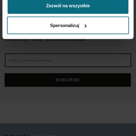
Zezwól na wszystkie
NEWSLETTER
Spersonalizuj
If you want to be up to date, sign up to receive our
newsletter enter your email below.
Sign
Up
for
Our
SUBSCRIBE
Newsletter: