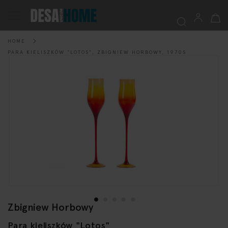
My Ca
Toggle
Nav
HOME
Searc
PARA KIELISZKÓW "LOTOS", ZBIGNIEW HORBOWY, 1970S
Skip
to
the
end
of
the
images
gallery
Zbigniew Horbowy
Skip
to
Para kieliszków "Lotos"