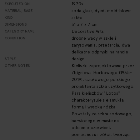
1970s
EXECUTED ON
soda glass, dyed, mold-blown
MATERIAL, BASE
szkło
KIND
31 x 7 x 7 cm
DIMENSIONS
Decorative Arts
CATEGORY NAME
drobne wady w szkle i
CONDITION
zarysowania, przetarcia, dwa
delikatne odpryski na rancie
design
STYLE
Kieliszki zaprojektowane przez
OTHER NOTES
Zbigniewa Horbowego (1935-
2019), czołowego polskiego
projektanta szkła użytkowego.
Para kieliszków "Lotos"
charakteryzuje się smukłą
formą i wysoką nóżką.
Powstały ze szkła sodowego,
barwionego w masie na
odcienie czerwieni,
pomarańczu i żółci, tworząc