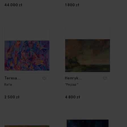
44 000 zł
1 800 zł
Teresa
Henryk
Kazimierczak
Kozakiewicz
Rafa
"Pejzaż"
2 500 zł
4 800 zł