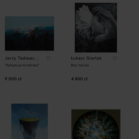
Jerzy Tadeusz
Łukasz Gierlak
Mróz
"Sytuacja możliwa"
Bez tytułu
9 000 zł
4 800 zł