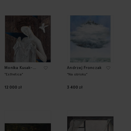
Monika Kusak-
Andrzej Fronczak
Leśniak
"Esthetica"
"Na obłoku"
12 000 zł
3 400 zł