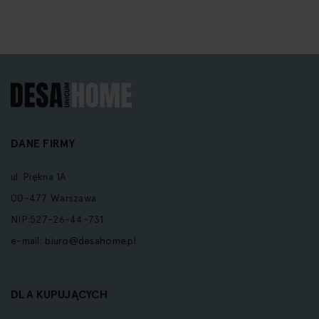
DANE FIRMY
ul. Piękna 1A
00-477 Warszawa
NIP:527-26-44-731
e-mail:
biuro@desahome.pl
DLA KUPUJĄCYCH