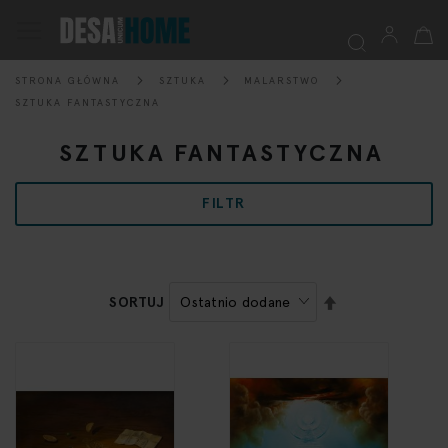
Mój k
Przełącznik
Nav
STRONA GŁÓWNA
SZTUKA
MALARSTWO
Szukaj
SZTUKA FANTASTYCZNA
SZTUKA FANTASTYCZNA
FILTR
USTAW
SORTUJ
KIERUNEK
MALEJĄCY