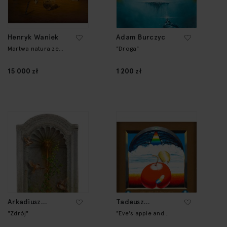
Henryk Waniek
Adam Burczyc
Martwa natura ze
"Droga"
szklanym dzbankiem
15 000 zł
1 200 zł
Arkadiusz
Tadeusz
Dzielawski
Ciesiulewicz
"Zdrój"
"Eve's apple and
Adam's worm"