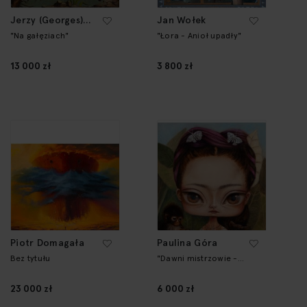
Jerzy (Georges)
Jan Wołek
Spiro
"Na gałęziach"
"Łora - Anioł upadły"
13 000 zł
3 800 zł
Piotr Domagała
Paulina Góra
Bez tytułu
"Dawni mistrzowie -
Frida"
23 000 zł
6 000 zł