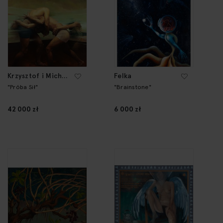
Krzysztof i Michał
Felka
Powałka
"Próba Sił"
"Brainstone"
42 000 zł
6 000 zł