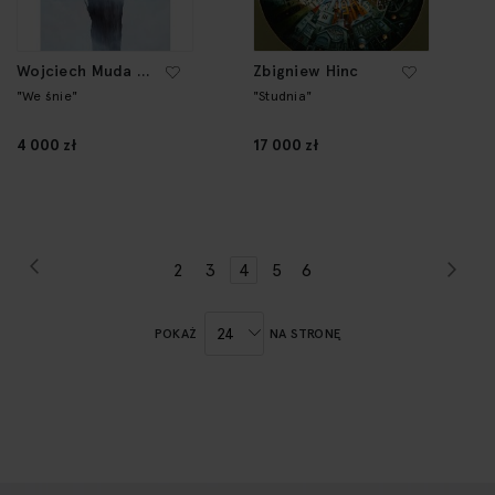
Wojciech Muda /
Zbigniew Hinc
Munke
"We śnie"
"Studnia"
4 000 zł
17 000 zł
Strona
Poprzednie
Str
Nas
Strona
Strona
Strona
Aktualnie
Strona
Strona
2
3
4
5
6
czytasz
stronę
POKAŻ
NA STRONĘ