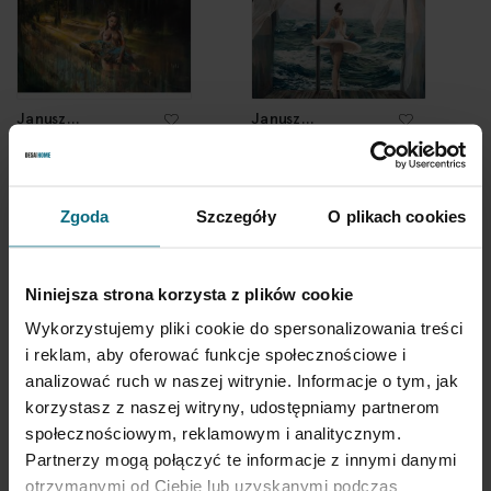
Janusz
Janusz
Orzechowski
Orzechowski
"W odbiciu wody"
"Secret place"
10 000 zł
9 000 zł
Zgoda
Szczegóły
O plikach cookies
Niniejsza strona korzysta z plików cookie
Wykorzystujemy pliki cookie do spersonalizowania treści
i reklam, aby oferować funkcje społecznościowe i
analizować ruch w naszej witrynie. Informacje o tym, jak
korzystasz z naszej witryny, udostępniamy partnerom
społecznościowym, reklamowym i analitycznym.
Partnerzy mogą połączyć te informacje z innymi danymi
Krzysztof i Michał
Łukasz Prządka
otrzymanymi od Ciebie lub uzyskanymi podczas