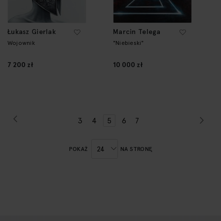
Łukasz Gierlak
Marcin Telega
Wojownik
"Niebieski"
7 200 zł
10 000 zł
Strona
Poprzednie
Str
Nas
Strona
Strona
Strona
Aktualnie
Strona
Strona
3
4
5
6
7
czytasz
stronę
POKAŻ
NA STRONĘ