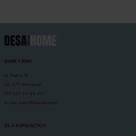
DANE FIRMY
ul. Piękna 1A
00-477 Warszawa
NIP:527-26-44-731
e-mail:
biuro@desahome.pl
DLA KUPUJĄCYCH