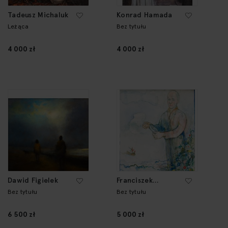
Tadeusz Michaluk
Konrad Hamada
Leżąca
Bez tytułu
4 000 zł
4 000 zł
Dawid Figielek
Franciszek
Maśluszczak
Bez tytułu
Bez tytułu
6 500 zł
5 000 zł