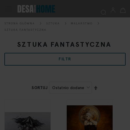
Mój k
Przełącznik
Nav
STRONA GŁÓWNA
SZTUKA
MALARSTWO
Szukaj
SZTUKA FANTASTYCZNA
SZTUKA FANTASTYCZNA
FILTR
USTAW
SORTUJ
KIERUNEK
MALEJĄCY