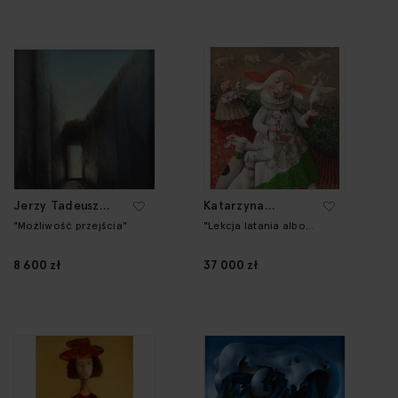
Jerzy Tadeusz
Katarzyna
Mróz
Słowiańska-Kucz
"Możliwość przejścia"
"Lekcja latania albo
dodawania"
8 600 zł
37 000 zł