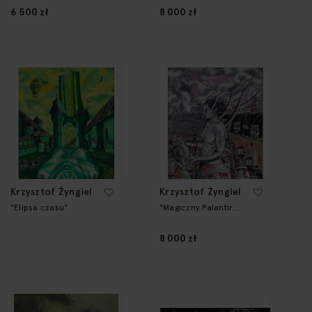
Pajmona"
6 500 zł
8 000 zł
Krzysztof Żyngiel
Krzysztof Żyngiel
"Elipsa czasu"
"Magiczny Palantir
zwiastujący przyszłe
wydarzenia"
8 000 zł