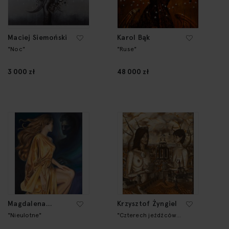
Maciej Siemoński
Karol Bąk
"Noc"
"Ruse"
3 000 zł
48 000 zł
Magdalena
Krzysztof Żyngiel
Konopka
"Nieulotne"
"Czterech jeźdźców
Apokalipsy na morzu