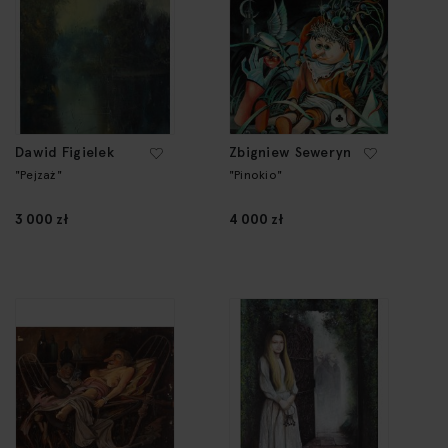
Dawid Figielek
Zbigniew Seweryn
"Pejzaż"
"Pinokio"
3 000 zł
4 000 zł