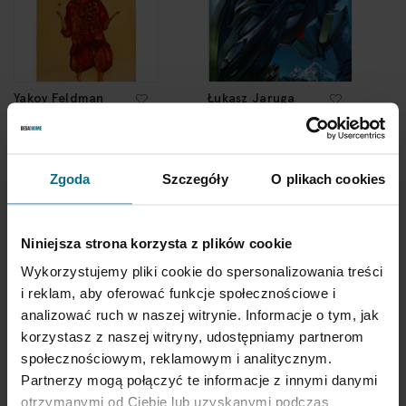
Yakov Feldman
Łukasz Jaruga
Chłopiec z goździkiem
"Konstrukcja z
gniazdem"
7 300 zł
10 000 zł
Zgoda
Szczegóły
O plikach cookies
Niniejsza strona korzysta z plików cookie
Wykorzystujemy pliki cookie do spersonalizowania treści
i reklam, aby oferować funkcje społecznościowe i
analizować ruch w naszej witrynie. Informacje o tym, jak
korzystasz z naszej witryny, udostępniamy partnerom
społecznościowym, reklamowym i analitycznym.
Partnerzy mogą połączyć te informacje z innymi danymi
Marek Ałaszewski
Zdzisław Struzik
otrzymanymi od Ciebie lub uzyskanymi podczas