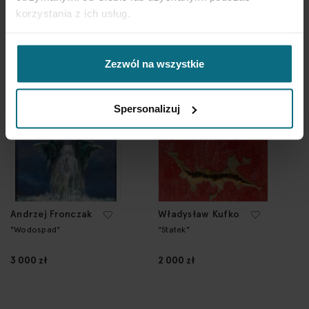
Bez tytułu
Pustka
korzystania z ich usług.
3 500 zł
4 000 zł
Zezwól na wszystkie
Spersonalizuj
Andrzej Fronczak
Władysław Kufko
"Wodospad"
"Statek"
3 000 zł
2 000 zł