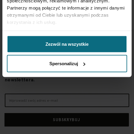
społecznościowym, reklamowym i analitycznym.
Partnerzy mogą połączyć te informacje z innymi danymi
otrzymanymi od Ciebie lub uzyskanymi podczas
korzystania z ich usług.
Zezwól na wszystkie
NEWSLETTER
Spersonalizuj
Jeśli chcesz otrzymywać aktualne informacje
dotyczące oferty Desa Home - zapisz się do naszego
newslettera.
Subskrybuj
nasz
newsletter:
SUBSKRYBUJ