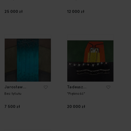
25 000 zł
12 000 zł
Jarosław
Tadeusz
Chrabąszcz
Kalinowski
Bez tytułu
"Piękność"
7 500 zł
20 000 zł