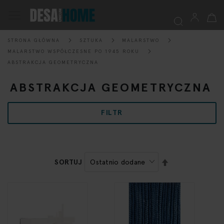
Mój k
Przełącznik
Nav
STRONA GŁÓWNA
SZTUKA
MALARSTWO
Szukaj
MALARSTWO WSPÓŁCZESNE PO 1945 ROKU
ABSTRAKCJA GEOMETRYCZNA
ABSTRAKCJA GEOMETRYCZNA
FILTR
USTAW
SORTUJ
KIERUNEK
MALEJĄCY