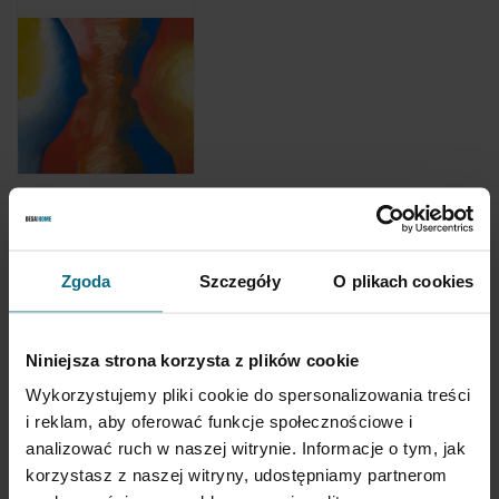
Wojciech Fangor
"Przestrzeń
międzypiersiowa"
Zgoda
Szczegóły
O plikach cookies
Niniejsza strona korzysta z plików cookie
Strona
Poprzednie
Strona
Strona
Strona
Strona
Aktualnie
1
2
3
4
Wykorzystujemy pliki cookie do spersonalizowania treści
czytasz
i reklam, aby oferować funkcje społecznościowe i
stronę
analizować ruch w naszej witrynie. Informacje o tym, jak
POKAŻ
NA STRONĘ
korzystasz z naszej witryny, udostępniamy partnerom