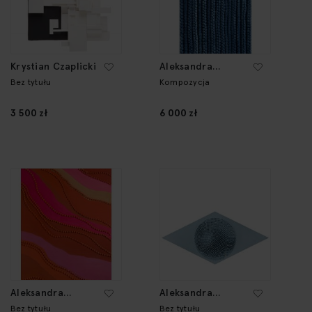
Krystian Czaplicki
Aleksandra
Wejchert
Bez tytułu
Kompozycja
3 500 zł
6 000 zł
Aleksandra
Aleksandra
Wejchert
Wejchert
Bez tytułu
Bez tytułu