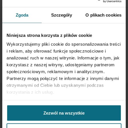
RELATED POSTS
Zgoda
Szczegóły
O plikach cookies
RETURN POLICY
Niniejsza strona korzysta z plików cookie
If you wish to return a product, please contact Service
Wykorzystujemy pliki cookie do spersonalizowania treści
Department 3 days from the shipment arrival.
i reklam, aby oferować funkcje społecznościowe i
CHECK THE DETAILS
analizować ruch w naszej witrynie. Informacje o tym, jak
korzystasz z naszej witryny, udostępniamy partnerom
społecznościowym, reklamowym i analitycznym.
Partnerzy mogą połączyć te informacje z innymi danymi
otrzymanymi od Ciebie lub uzyskanymi podczas
korzystania z ich usług.
NEWSLETTER
Zezwól na wszystkie
If you want to be up to date, sign up to receive our
newsletter enter your email below.