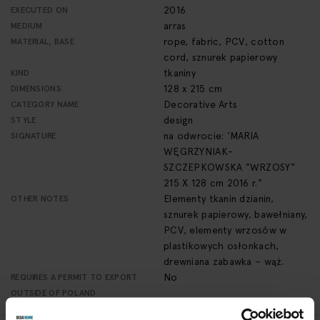
2016
EXECUTED ON
arras
MEDIUM
rope, fabric, PCV, cotton
MATERIAL, BASE
cord, sznurek papierowy
tkaniny
KIND
128 x 215 cm
DIMENSIONS
Decorative Arts
CATEGORY NAME
design
STYLE
na odwrocie: 'MARIA
SIGNATURE
WĘGRZYNIAK-
SZCZEPKOWSKA "WRZOSY"
215 X 128 cm 2016 r."
Elementy tkanin dzianin,
OTHER NOTES
sznurek papierowy, bawełniany,
PCV, elementy wrzosów w
plastikowych osłonkach,
drewniana zabawka – wąż.
No
REQUIRES A PERMIT TO EXPORT
OUTSIDE OF POLAND