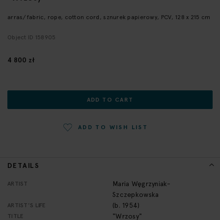
the
beginning
arras/fabric, rope, cotton cord, sznurek papierowy, PCV, 128 x 215 cm
of
Object ID 158905
the
images
gallery
4 800 zł
ADD TO CART
ADD TO WISH LIST
DETAILS
More
Maria Węgrzyniak-
ARTIST
Information
Szczepkowska
(b. 1954)
ARTIST'S LIFE
"Wrzosy"
TITLE