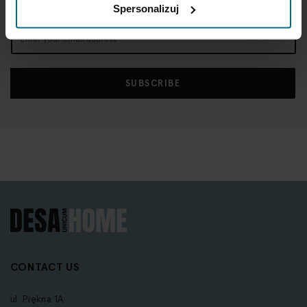
Spersonalizuj
Sign
Up
for
Our
SUBSCRIBE
Newsletter:
CONTACT US
ul. Piękna 1A