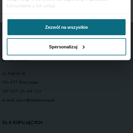
korzystania z ich usług.
Zezwól na wszystkie
Spersonalizuj
DANE FIRMY
ul. Piękna 1A
00-477 Warszawa
NIP:527-26-44-731
e-mail:
biuro@desahome.pl
DLA KUPUJĄCYCH