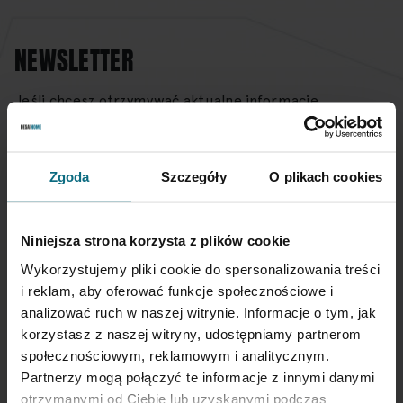
NEWSLETTER
Jeśli chcesz otrzymywać aktualne informacje
dotyczące oferty Desa Home - zapisz się do naszego
newslettera.
Zgoda
Szczegóły
O plikach cookies
Subskrybuj
nasz
newsletter:
Niniejsza strona korzysta z plików cookie
SUBSKRYBUJ
Wykorzystujemy pliki cookie do spersonalizowania treści
i reklam, aby oferować funkcje społecznościowe i
analizować ruch w naszej witrynie. Informacje o tym, jak
Wprowadzając i zatwierdzając swoje dane osobowe, wyrażasz zgodę
korzystasz z naszej witryny, udostępniamy partnerom
na otrzymywanie newslettera na zasadach określonych w
Regulaminie
Newsletter
oraz
Polityce Prywatności
.
społecznościowym, reklamowym i analitycznym.
Partnerzy mogą połączyć te informacje z innymi danymi
otrzymanymi od Ciebie lub uzyskanymi podczas