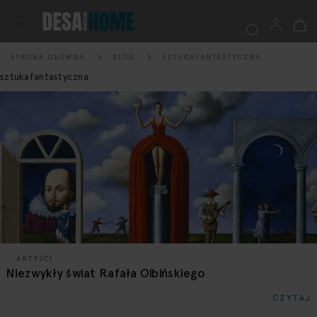
Mój k
Przełącznik
Nav
STRONA GŁÓWNA
BLOG
SZTUKAFANTASTYCZNA
Szukaj
sztukafantastyczna
ARTYŚCI
Niezwykły świat Rafała Olbińskiego
CZYTAJ