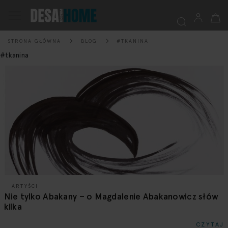
Mój k
Przełącznik
Nav
STRONA GŁÓWNA
BLOG
#TKANINA
Szukaj
#tkanina
ARTYŚCI
Nie tylko Abakany – o Magdalenie Abakanowicz słów
kilka
CZYTAJ