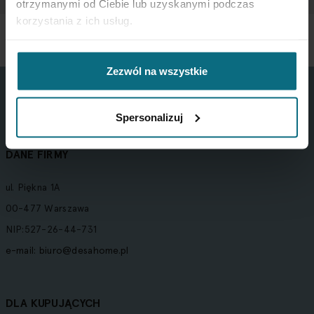
otrzymanymi od Ciebie lub uzyskanymi podczas
korzystania z ich usług.
Zezwól na wszystkie
Spersonalizuj
DANE FIRMY
ul. Piękna 1A
00-477 Warszawa
NIP:527-26-44-731
e-mail:
biuro@desahome.pl
DLA KUPUJĄCYCH