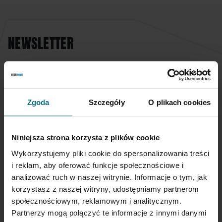
NEWSLETTER
Jeśli chcesz otrzymywać aktualne informacje
dotyczące oferty Desa Home - zapisz się do naszego
newslettera.
Zgoda
Szczegóły
O plikach cookies
Subskrybuj
nasz
newsletter:
Niniejsza strona korzysta z plików cookie
Wykorzystujemy pliki cookie do spersonalizowania treści
SUBSKRYBUJ
i reklam, aby oferować funkcje społecznościowe i
analizować ruch w naszej witrynie. Informacje o tym, jak
Wprowadzając i zatwierdzając swoje dane osobowe, wyrażasz zgodę
korzystasz z naszej witryny, udostępniamy partnerom
na otrzymywanie newslettera na zasadach określonych w
Regulaminie
społecznościowym, reklamowym i analitycznym.
Newsletter
oraz
Polityce Prywatności
.
Partnerzy mogą połączyć te informacje z innymi danymi