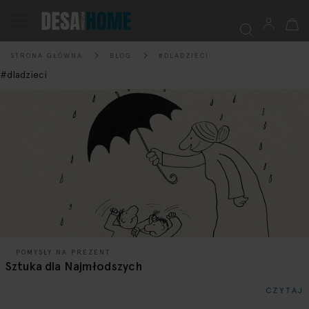
Mój k
Przełącznik
Nav
STRONA GŁÓWNA
BLOG
#DLADZIECI
Szukaj
#dladzieci
POMYSŁY NA PREZENT
Sztuka dla Najmłodszych
CZYTAJ