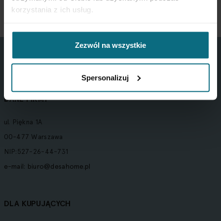
korzystania z ich usług.
Zezwól na wszystkie
Spersonalizuj
DANE FIRMY
ul. Piękna 1A
00-477 Warszawa
NIP:527-26-44-731
e-mail:
biuro@desahome.pl
DLA KUPUJĄCYCH