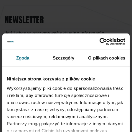
NEWSLETTER
Jeśli chcesz otrzymywać aktualne informacje
dotyczące oferty Desa Home - zapisz się do naszego
newslettera.
Zgoda
Szczegóły
O plikach cookies
Subskrybuj
nasz
newsletter:
Niniejsza strona korzysta z plików cookie
SUBSKRYBUJ
Wykorzystujemy pliki cookie do spersonalizowania treści
i reklam, aby oferować funkcje społecznościowe i
analizować ruch w naszej witrynie. Informacje o tym, jak
Wprowadzając i zatwierdzając swoje dane osobowe, wyrażasz zgodę
korzystasz z naszej witryny, udostępniamy partnerom
na otrzymywanie newslettera na zasadach określonych w
Regulaminie
Newsletter
oraz
Polityce Prywatności
.
społecznościowym, reklamowym i analitycznym.
Partnerzy mogą połączyć te informacje z innymi danymi
otrzymanymi od Ciebie lub uzyskanymi podczas