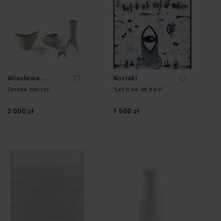
Wiesława
Noriaki
Gołajewska
Zestaw naczyń
"Let it be let it be"
3 000 zł
7 500 zł