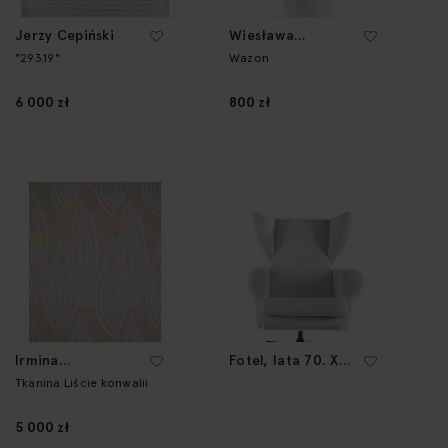
Jerzy Cepiński
Wiesława
Gołajewska
"293.19"
Wazon
6 000 zł
800 zł
Irmina
Fotel, lata 70. XX
Flanczewska-
w.
Tkanina Liście konwalii
Jasek
5 000 zł