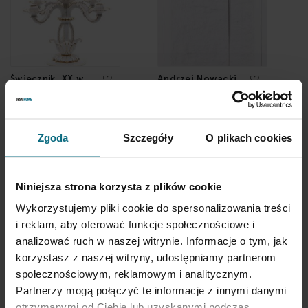
Świecznik, XX w.
Andrzej Nowacki
"25.02.98"
3 500 zł
2 700 zł
Zgoda
Szczegóły
O plikach cookies
Niniejsza strona korzysta z plików cookie
Wykorzystujemy pliki cookie do spersonalizowania treści
i reklam, aby oferować funkcje społecznościowe i
analizować ruch w naszej witrynie. Informacje o tym, jak
korzystasz z naszej witryny, udostępniamy partnerom
społecznościowym, reklamowym i analitycznym.
Partnerzy mogą połączyć te informacje z innymi danymi
Miroslav Navratil
Eero Saarinen
otrzymanymi od Ciebie lub uzyskanymi podczas