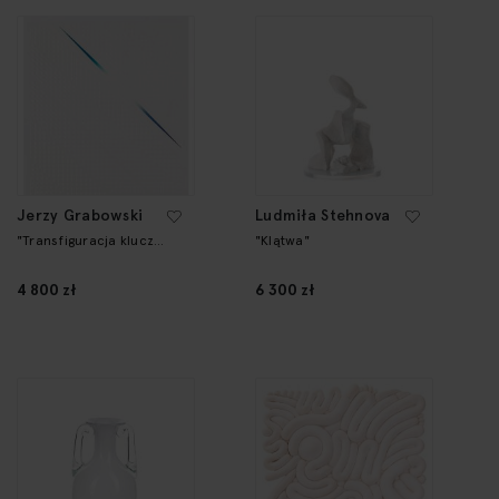
Jerzy Grabowski
Ludmiła Stehnova
"Transfiguracja klucza
"Klątwa"
transcendencji"
4 800 zł
6 300 zł