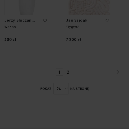
Jerzy Słuczan
Jan Sajdak
Orkusz
Wazon
"Tygrys"
300 zł
7 200 zł
Str
Nas
Strona
Aktualnie
Strona
1
2
czytasz
stronę
POKAŻ
NA STRONĘ