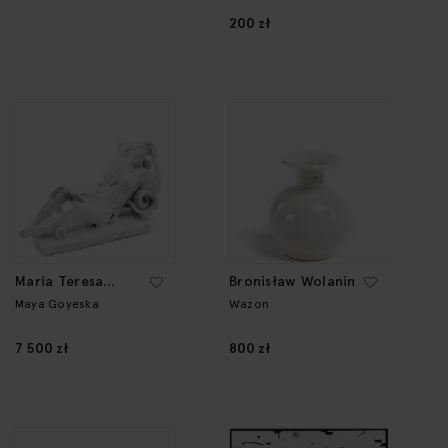
200 zł
Maria Teresa
Bronisław Wolanin
Kuczyńska
Maya Goyeska
Wazon
7 500 zł
800 zł