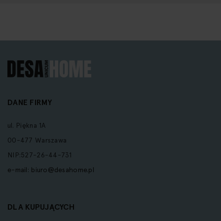
DANE FIRMY
ul. Piękna 1A
00-477 Warszawa
NIP:527-26-44-731
e-mail:
biuro@desahome.pl
DLA KUPUJĄCYCH