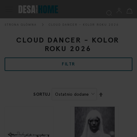
Mój k
Przełącznik
Nav
STRONA GŁÓWNA
CLOUD DANCER - KOLOR ROKU 2026
Szukaj
CLOUD DANCER - KOLOR
ROKU 2026
FILTR
USTAW
SORTUJ
KIERUNEK
MALEJĄCY