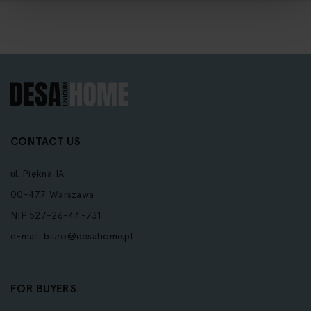
CONTACT US
ul. Piękna 1A
00-477 Warszawa
NIP:527-26-44-731
e-mail:
biuro@desahome.pl
FOR BUYERS