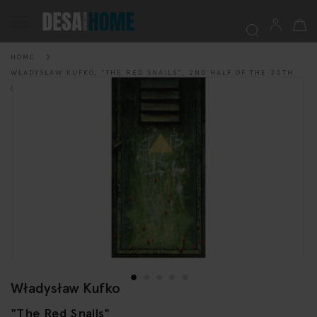
My Ca
Toggle
Nav
HOME
Searc
WŁADYSŁAW KUFKO, "THE RED SNAILS", 2ND HALF OF THE 20TH
Skip
CENTURY
to
the
end
of
the
images
gallery
Władysław Kufko
Skip
to
"The Red Snails"