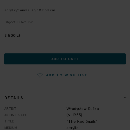
the
beginning
acrylic/canvas, 73,50 x 38 cm
of
Object ID 162032
the
images
gallery
2 500 zł
ADD TO CART
ADD TO WISH LIST
DETAILS
More
Władysław Kufko
ARTIST
Information
(b. 1955)
ARTIST'S LIFE
"The Red Snails"
TITLE
acrylic
MEDIUM