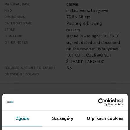
canvas
MATERIAL, BASE
malarstwo sztalugowe
KIND
73.5 x 38 cm
DIMENSIONS
Painting & Drawing
CATEGORY NAME
realizm
STYLE
signed lower right: ‘KUFKO’
SIGNATURE
signed, dated and described
OTHER NOTES
on the reverse: ‘Władysław |
KUFKO | „CZERWONE |
ŚLIMAKI” | AIGR.BR’
No
REQUIRES A PERMIT TO EXPORT
OUTSIDE OF POLAND
RETURN POLICY
If you wish to return a product, please contact Service
Zgoda
Szczegóły
O plikach cookies
Department 3 days from the shipment arrival.