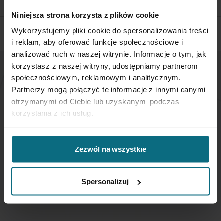
CHECK THE DETAILS
Niniejsza strona korzysta z plików cookie
Wykorzystujemy pliki cookie do spersonalizowania treści
i reklam, aby oferować funkcje społecznościowe i
analizować ruch w naszej witrynie. Informacje o tym, jak
korzystasz z naszej witryny, udostępniamy partnerom
społecznościowym, reklamowym i analitycznym.
NEWSLETTER
Partnerzy mogą połączyć te informacje z innymi danymi
otrzymanymi od Ciebie lub uzyskanymi podczas
If you want to be up to date, sign up to receive our
korzystania z ich usług.
newsletter enter your email below.
Zezwól na wszystkie
Sign
Up
for
Spersonalizuj
Our
SUBSCRIBE
Newsletter: