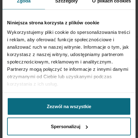
Zgoda
Szczegóły
O plikach cookies
If you wish to return a product, please contact Service
Department 3 days from the shipment arrival.
Niniejsza strona korzysta z plików cookie
CHECK THE DETAILS
Wykorzystujemy pliki cookie do spersonalizowania treści
i reklam, aby oferować funkcje społecznościowe i
analizować ruch w naszej witrynie. Informacje o tym, jak
korzystasz z naszej witryny, udostępniamy partnerom
społecznościowym, reklamowym i analitycznym.
Partnerzy mogą połączyć te informacje z innymi danymi
otrzymanymi od Ciebie lub uzyskanymi podczas
NEWSLETTER
korzystania z ich usług.
If you want to be up to date, sign up to receive our
newsletter enter your email below.
Zezwól na wszystkie
Sign
Spersonalizuj
Up
for