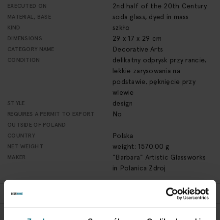
2nd half of the 20th Century
EXECUTED ON
soda glass, dyed in mass
MATERIAL, BASE
szkło
KIND
29 x 17 x 29 cm
DIMENSIONS
Decorative Arts
CATEGORY NAME
delikatny odprysk przy rancie,
CONDITION
lekkie zarysowania na
podstawie, pęknięcie przy
wlewie
design
STYLE
No
REQUIRES A PERMIT TO EXPORT
OUTSIDE OF POLAND
Polska
COUNTRY
weight: 1570.00 g
NET WEIGHT
"Barbara" Artistic Glassworks
MAKER
in Polanica Zdroj
RETURN POLICY