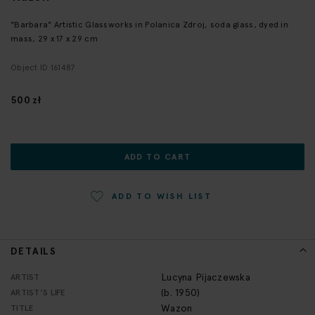
the
beginning
"Barbara" Artistic Glassworks in Polanica Zdroj, soda glass, dyed in
of
mass, 29 x 17 x 29 cm
the
Object ID 161487
images
gallery
500 zł
ADD TO CART
ADD TO WISH LIST
DETAILS
More
Lucyna Pijaczewska
ARTIST
Information
(b. 1950)
ARTIST'S LIFE
Wazon
TITLE