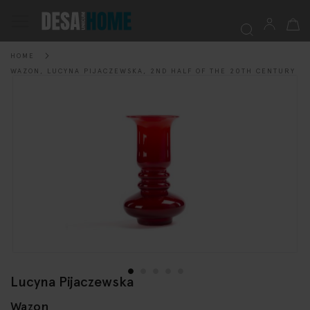
My Ca
Toggle
Nav
HOME
Searc
WAZON, LUCYNA PIJACZEWSKA, 2ND HALF OF THE 20TH CENTURY
Skip
to
the
end
of
the
images
gallery
Lucyna Pijaczewska
Skip
to
Wazon