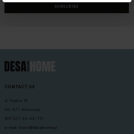
Our
SUBSCRIBE
Newsletter:
CONTACT US
ul. Piękna 1A
00-477 Warszawa
NIP:527-26-44-731
e-mail:
biuro@desahome.pl