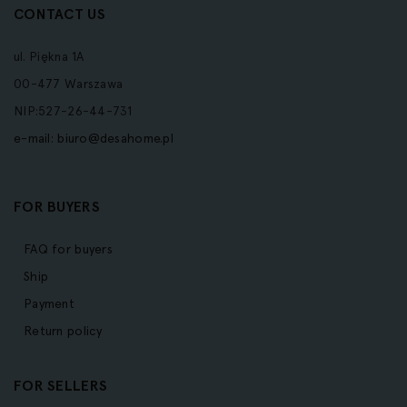
CONTACT US
ul. Piękna 1A
00-477 Warszawa
NIP:527-26-44-731
e-mail:
biuro@desahome.pl
FOR BUYERS
FAQ for buyers
Ship
Payment
Return policy
FOR SELLERS