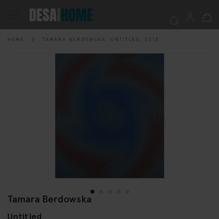
My Ca
Toggle
Nav
HOME
TAMARA BERDOWSKA, UNTITLED, 2015
Searc
Skip
to
the
end
of
the
images
gallery
Tamara Berdowska
Skip
to
Untitled