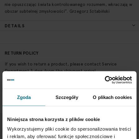
nie opuszczając świata kontrolowanego rozumem, wkraczają w
obszar subtelnej zmysłowości”. Grzegorz Sztabiński
DETAILS
RETURN POLICY
If you wish to return a product, please contact Service
Department 3 days from the shipment arrival.
CHECK THE DETAILS
Zgoda
Szczegóły
O plikach cookies
Niniejsza strona korzysta z plików cookie
Wykorzystujemy pliki cookie do spersonalizowania treści
NEWSLETTER
i reklam, aby oferować funkcje społecznościowe i