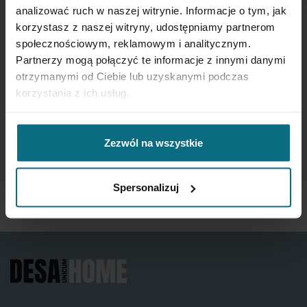
analizować ruch w naszej witrynie. Informacje o tym, jak
If you want to be up to date, sign up to receive our
korzystasz z naszej witryny, udostępniamy partnerom
newsletter enter your email below.
społecznościowym, reklamowym i analitycznym.
Partnerzy mogą połączyć te informacje z innymi danymi
otrzymanymi od Ciebie lub uzyskanymi podczas
Sign
korzystania z ich usług.
Up
for
Our
SUBSCRIBE
Newsletter:
Zezwól na wszystkie
Spersonalizuj