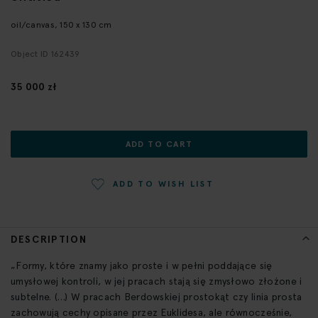
the
beginning
oil/canvas, 150 x 130 cm
of
Object ID 162439
the
images
gallery
35 000 zł
ADD TO CART
ADD TO WISH LIST
DESCRIPTION
„Formy, które znamy jako proste i w pełni poddające się
umysłowej kontroli, w jej pracach stają się zmysłowo złożone i
subtelne. (…) W pracach Berdowskiej prostokąt czy linia prosta
zachowują cechy opisane przez Euklidesa, ale równocześnie,