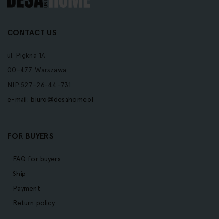
CONTACT US
ul. Piękna 1A
00-477 Warszawa
NIP:527-26-44-731
e-mail:
biuro@desahome.pl
FOR BUYERS
FAQ for buyers
Ship
Payment
Return policy