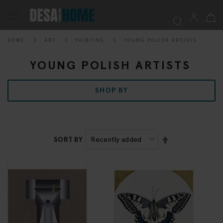
My Ca
Toggle
Nav
HOME
ART
PAINTING
YOUNG POLISH ARTISTS
Searc
YOUNG POLISH ARTISTS
SHOP BY
SET
SORT BY
DESCENDING
DIRECTION