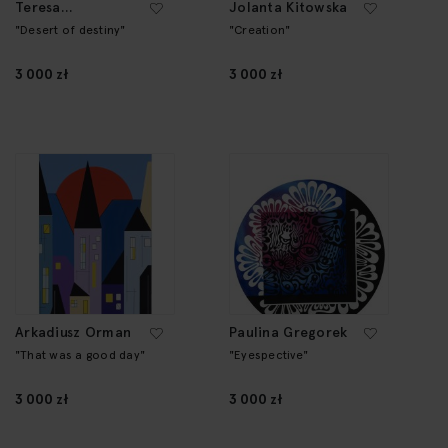
Teresa
Jolanta Kitowska
Kazimierczak
"Desert of destiny"
"Creation"
3 000 zł
3 000 zł
Arkadiusz Orman
Paulina Gregorek
"That was a good day"
"Eyespective"
3 000 zł
3 000 zł