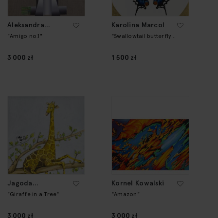
Aleksandra
Karolina Marcol
Śliwińska
"Amigo no.1"
"Swallowtail butterfly"
from the series
"Butterfly by Caro"
3 000 zł
1 500 zł
Jagoda
Kornel Kowalski
Charkiewicz
"Giraffe in a Tree"
"Amazon"
3 000 zł
3 000 zł