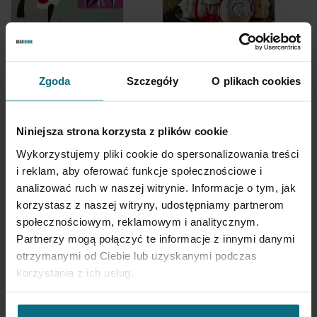
Łukasz Sysło
Izabela Apanańska
"Toys for a real man"
"The creature
Zgoda
Szczegóły
O plikach cookies
Philemon and
meringues"
3 000 zł
3 000 zł
Niniejsza strona korzysta z plików cookie
Wykorzystujemy pliki cookie do spersonalizowania treści
i reklam, aby oferować funkcje społecznościowe i
analizować ruch w naszej witrynie. Informacje o tym, jak
korzystasz z naszej witryny, udostępniamy partnerom
społecznościowym, reklamowym i analitycznym.
Partnerzy mogą połączyć te informacje z innymi danymi
otrzymanymi od Ciebie lub uzyskanymi podczas
korzystania z ich usług.
Kornel Kowalski
Agata Kurasz-Han
"Big splash"
"Self-portrait"