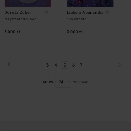
Dorota Zuber
Izabela Apanańska
"Crystalized Glow"
"Hollyłódź"
3 000 zł
3 000 zł
Page
Previous
Pag
Nex
Page
Page
Page
You're
Page
Page
3
4
5
6
7
currently
reading
SHOW
PER PAGE
page