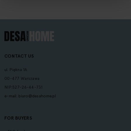
CONTACT US
ul. Piękna 1A
00-477 Warszawa
NIP:527-26-44-731
e-mail:
biuro@desahome.pl
FOR BUYERS