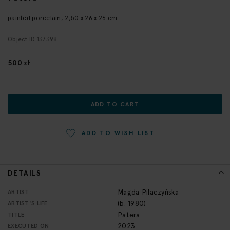
the
beginning
painted porcelain, 2,50 x 26 x 26 cm
of
Object ID 137398
the
images
gallery
500 zł
ADD TO CART
ADD TO WISH LIST
DETAILS
More
Magda Pilaczyńska
ARTIST
Information
(b. 1980)
ARTIST'S LIFE
Patera
TITLE
2023
EXECUTED ON