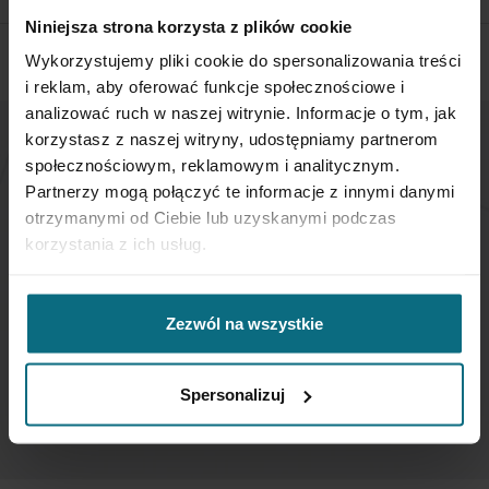
Niniejsza strona korzysta z plików cookie
Wykorzystujemy pliki cookie do spersonalizowania treści
i reklam, aby oferować funkcje społecznościowe i
analizować ruch w naszej witrynie. Informacje o tym, jak
korzystasz z naszej witryny, udostępniamy partnerom
społecznościowym, reklamowym i analitycznym.
NEWSLETTER
Partnerzy mogą połączyć te informacje z innymi danymi
otrzymanymi od Ciebie lub uzyskanymi podczas
If you want to be up to date, sign up to receive our
korzystania z ich usług.
newsletter enter your email below.
Sign
Zezwól na wszystkie
Up
for
Our
Spersonalizuj
SUBSCRIBE
Newsletter: