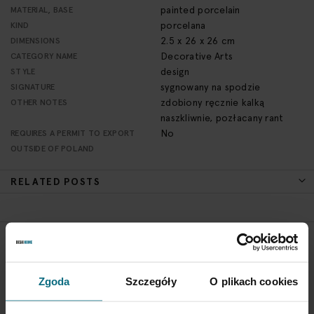
painted porcelain
MATERIAL, BASE
porcelana
KIND
2.5 x 26 x 26 cm
DIMENSIONS
Decorative Arts
CATEGORY NAME
design
STYLE
sygnowany na spodzie
SIGNATURE
zdobiony ręcznie kalką
OTHER NOTES
naszkliwnie, pozłacany rant
No
REQUIRES A PERMIT TO EXPORT
OUTSIDE OF POLAND
RELATED POSTS
RETURN POLICY
If you wish to return a product, please contact Service
Zgoda
Szczegóły
O plikach cookies
Department 3 days from the shipment arrival.
CHECK THE DETAILS