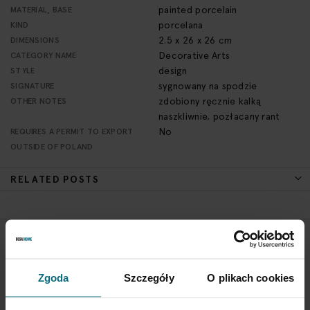
painted porcelain
MATERIAL, BASE
porcelana
KIND
2.5 x 26 x 26 cm
DIMENSIONS
Decorative Arts
CATEGORY NAME
design
STYLE
sygnowany na spodzie
SIGNATURE
zdobiony ręcznie kalką
OTHER NOTES
naszkliwnie, pozłacany rant
No
REQUIRES A PERMIT TO EXPORT
OUTSIDE OF POLAND
RELATED POSTS
RETURN POLICY
If you wish to return a product, please contact Service
Zgoda
Szczegóły
O plikach cookies
Department 3 days from the shipment arrival.
CHECK THE DETAILS