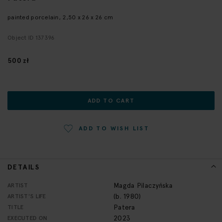
the
beginning
painted porcelain, 2,50 x 26 x 26 cm
of
Object ID 137396
the
images
gallery
500 zł
ADD TO CART
ADD TO WISH LIST
DETAILS
More
Magda Pilaczyńska
ARTIST
Information
(b. 1980)
ARTIST'S LIFE
Patera
TITLE
2023
EXECUTED ON