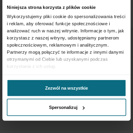
Niniejsza strona korzysta z plików cookie
Wykorzystujemy pliki cookie do spersonalizowania treści
i reklam, aby oferować funkcje społecznościowe i
analizować ruch w naszej witrynie. Informacje o tym, jak
korzystasz z naszej witryny, udostępniamy partnerom
społecznościowym, reklamowym i analitycznym.
NEWSLETTER
Partnerzy mogą połączyć te informacje z innymi danymi
otrzymanymi od Ciebie lub uzyskanymi podczas
If you want to be up to date, sign up to receive our
korzystania z ich usług.
newsletter enter your email below.
Sign
Zezwól na wszystkie
Up
for
Our
Spersonalizuj
SUBSCRIBE
Newsletter: