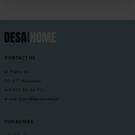
CONTACT US
ul. Piękna 1A
00-477 Warszawa
NIP:527-26-44-731
e-mail:
biuro@desahome.pl
FOR BUYERS