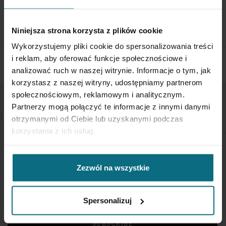
If you wish to return a product, please contact Service
Department 3 days from the shipment arrival.
Niniejsza strona korzysta z plików cookie
CHECK THE DETAILS
Wykorzystujemy pliki cookie do spersonalizowania treści
i reklam, aby oferować funkcje społecznościowe i
analizować ruch w naszej witrynie. Informacje o tym, jak
korzystasz z naszej witryny, udostępniamy partnerom
społecznościowym, reklamowym i analitycznym.
Partnerzy mogą połączyć te informacje z innymi danymi
NEWSLETTER
otrzymanymi od Ciebie lub uzyskanymi podczas
korzystania z ich usług.
If you want to be up to date, sign up to receive our
newsletter enter your email below.
Zezwól na wszystkie
Sign
Up
Spersonalizuj
for
Our
SUBSCRIBE