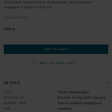
"Wloclawek" Faience Factory in Wloclawek, faience painted
the
underglaze, 4 x 23,50 x 23,50 cm
beginning
of
Object ID 162400
the
images
600 zł
gallery
ADD TO CART
ADD TO WISH LIST
DETAILS
More
Patera dekoracyjna
TITLE
Information
2nd half of the 20th Century
EXECUTED ON
faience painted underglaze
MATERIAL, BASE
ceramika
KIND