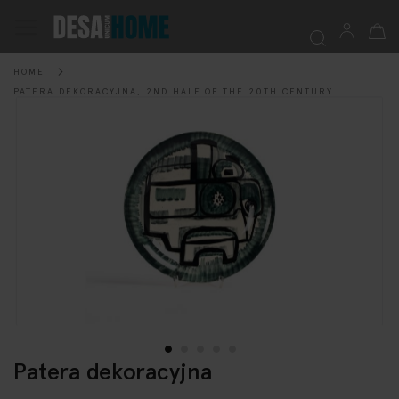
My Ca
Toggle
Nav
HOME
Searc
PATERA DEKORACYJNA, 2ND HALF OF THE 20TH CENTURY
Skip
to
the
end
of
the
images
gallery
Patera dekoracyjna
Skip
to