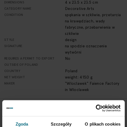
4 x 23.5 x 23.5 cm
DIMENSIONS
Decorative Arts
CATEGORY NAME
spękania w szkliwie, przetarcia
CONDITION
na krawędziach, wady
fabryczne, przebarwienia w
szkliwie
design
STYLE
na spodzie oznaczenie
SIGNATURE
wytwórni
No
REQUIRES A PERMIT TO EXPORT
OUTSIDE OF POLAND
Poland
COUNTRY
weight: 415.0 g
NET WEIGHT
"Wloclawek" Faience Factory
MAKER
in Wloclawek
RETURN POLICY
Zgoda
Szczegóły
O plikach cookies