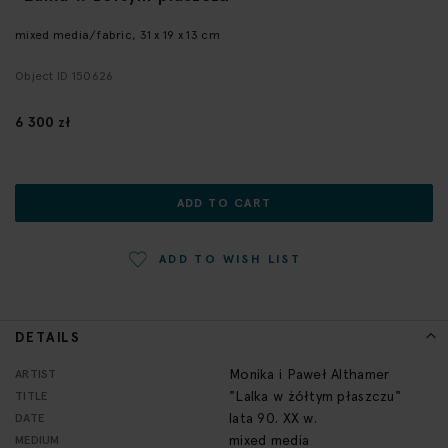
the
beginning
mixed media/fabric, 31 x 19 x 13 cm
of
Object ID 150626
the
images
gallery
6 300 zł
ADD TO CART
ADD TO WISH LIST
DETAILS
More
Monika i Paweł Althamer
ARTIST
Information
"Lalka w żółtym płaszczu"
TITLE
lata 90. XX w.
DATE
mixed media
MEDIUM