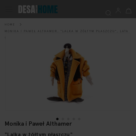
My Ca
Toggle
Nav
HOME
Searc
MONIKA I PAWEŁ ALTHAMER, "LALKA W ŻÓŁTYM PŁASZCZU", LATA
Skip
90. XX W.
to
the
end
of
the
images
gallery
Monika i Paweł Althamer
Skip
to
"Lalka w żółtym płaszczu"