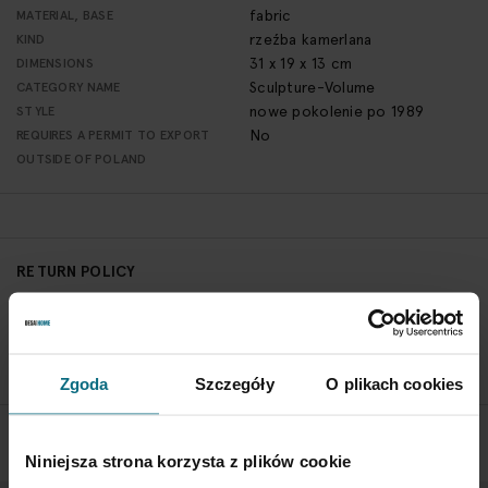
fabric
MATERIAL, BASE
rzeźba kamerlana
KIND
31 x 19 x 13 cm
DIMENSIONS
Sculpture-Volume
CATEGORY NAME
nowe pokolenie po 1989
STYLE
No
REQUIRES A PERMIT TO EXPORT
OUTSIDE OF POLAND
RETURN POLICY
If you wish to return a product, please contact Service
Department 3 days from the shipment arrival.
CHECK THE DETAILS
Zgoda
Szczegóły
O plikach cookies
Niniejsza strona korzysta z plików cookie