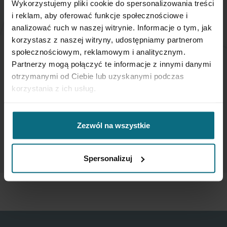
Wykorzystujemy pliki cookie do spersonalizowania treści
i reklam, aby oferować funkcje społecznościowe i
analizować ruch w naszej witrynie. Informacje o tym, jak
NEWSLETTER
korzystasz z naszej witryny, udostępniamy partnerom
społecznościowym, reklamowym i analitycznym.
If you want to be up to date, sign up to receive our
Partnerzy mogą połączyć te informacje z innymi danymi
newsletter enter your email below.
otrzymanymi od Ciebie lub uzyskanymi podczas
korzystania z ich usług.
Sign
Up
for
Zezwól na wszystkie
Our
SUBSCRIBE
Newsletter:
Spersonalizuj