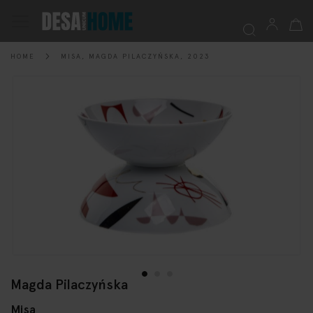
My Ca
Toggle
Nav
HOME
MISA, MAGDA PILACZYŃSKA, 2023
Searc
Skip
to
the
end
of
the
images
gallery
Magda Pilaczyńska
Skip
to
Misa