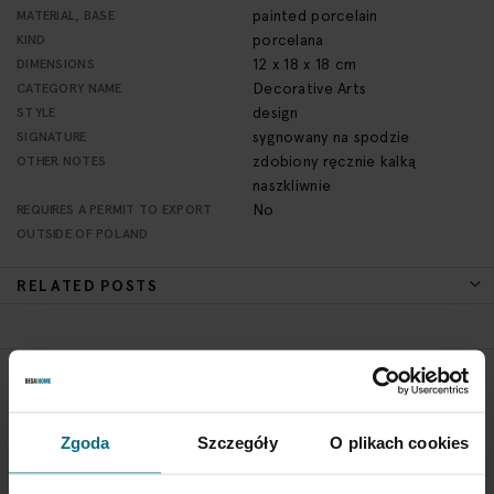
painted porcelain
MATERIAL, BASE
porcelana
KIND
12 x 18 x 18 cm
DIMENSIONS
Decorative Arts
CATEGORY NAME
design
STYLE
sygnowany na spodzie
SIGNATURE
zdobiony ręcznie kalką
OTHER NOTES
naszkliwnie
No
REQUIRES A PERMIT TO EXPORT
OUTSIDE OF POLAND
RELATED POSTS
RETURN POLICY
If you wish to return a product, please contact Service
Zgoda
Szczegóły
O plikach cookies
Department 3 days from the shipment arrival.
CHECK THE DETAILS