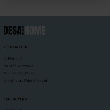
CONTACT US
ul. Piękna 1A
00-477 Warszawa
NIP:527-26-44-731
e-mail:
biuro@desahome.pl
FOR BUYERS