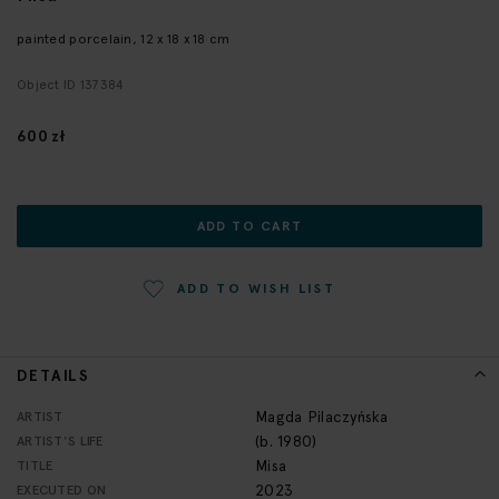
the
beginning
painted porcelain, 12 x 18 x 18 cm
of
Object ID 137384
the
images
gallery
600 zł
ADD TO CART
ADD TO WISH LIST
DETAILS
More
Magda Pilaczyńska
ARTIST
Information
(b. 1980)
ARTIST'S LIFE
Misa
TITLE
2023
EXECUTED ON