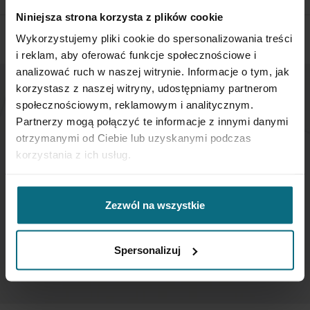
Niniejsza strona korzysta z plików cookie
Wykorzystujemy pliki cookie do spersonalizowania treści
i reklam, aby oferować funkcje społecznościowe i
analizować ruch w naszej witrynie. Informacje o tym, jak
korzystasz z naszej witryny, udostępniamy partnerom
społecznościowym, reklamowym i analitycznym.
NEWSLETTER
Partnerzy mogą połączyć te informacje z innymi danymi
otrzymanymi od Ciebie lub uzyskanymi podczas
If you want to be up to date, sign up to receive our
korzystania z ich usług.
newsletter enter your email below.
Sign
Zezwól na wszystkie
Up
for
Our
Spersonalizuj
SUBSCRIBE
Newsletter: