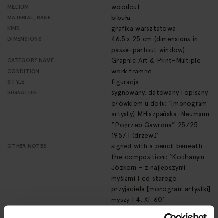
woodcut
MEDIUM
bibuła
MATERIAL, BASE
grafika warsztatowa
KIND
46.5 x 25 cm (dimensions in
DIMENSIONS
passe-partout window)
Graphic Art & Print-Multiple
CATEGORY NAME
work framed
CONDITION
figuracja
STYLE
sygnowany, datowany i opisany
SIGNATURE
ołówkiem u dołu: '[monogram
artysty] MHiszpańska-Neumann
“Pogrzeb Gawrona” 25/25
1957 | (drzew.)’
signed with a pencil beneath
OTHER NOTES
the compositioni: ‘Kochanym
Józkom – z najlepszymi
myślami | od starego
przyjaciela [monogram artystki]
myszy | 4. XI. 60’
No
REQUIRES A PERMIT TO EXPORT