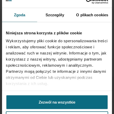
OUTSIDE OF POLAND
Zgoda
Szczegóły
O plikach cookies
RETURN POLICY
Niniejsza strona korzysta z plików cookie
If you wish to return a product, please contact Service
Wykorzystujemy pliki cookie do spersonalizowania treści
Department 3 days from the shipment arrival.
i reklam, aby oferować funkcje społecznościowe i
CHECK THE DETAILS
analizować ruch w naszej witrynie. Informacje o tym, jak
korzystasz z naszej witryny, udostępniamy partnerom
społecznościowym, reklamowym i analitycznym.
Partnerzy mogą połączyć te informacje z innymi danymi
otrzymanymi od Ciebie lub uzyskanymi podczas
korzystania z ich usług.
NEWSLETTER
Zezwól na wszystkie
If you want to be up to date, sign up to receive our
newsletter enter your email below.