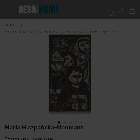
My Ca
Toggle
Nav
HOME
Searc
MARIA HISZPAŃSKA-NEUMANN, "POGRZEB GAWRONA", 1957
Skip
to
the
end
of
the
images
gallery
Maria Hiszpańska-Neumann
Skip
to
"Pogrzeb gawrona"