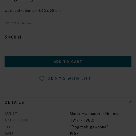
the
beginning
woodcut/bibuła, 46,50 x 25 cm
of
Object ID 162766
the
images
gallery
3 400 zł
ADD TO CART
ADD TO WISH LIST
DETAILS
More
Maria Hiszpańska-Neumann
ARTIST
Information
(1917 - 1980)
ARTIST'S LIFE
"Pogrzeb gawrona"
TITLE
1957
DATE