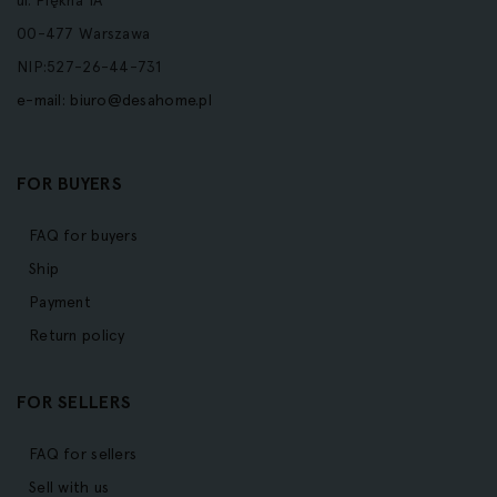
ul. Piękna 1A
00-477 Warszawa
NIP:527-26-44-731
e-mail:
biuro@desahome.pl
FOR BUYERS
FAQ for buyers
Ship
Payment
Return policy
FOR SELLERS
FAQ for sellers
Sell with us