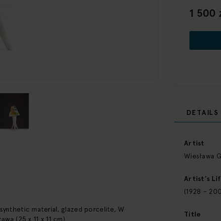
1 500 
DETAILS
More
Information
Artist
Wiesława G
Artist's Li
(1928 - 20
ynthetic material, glazed porcelite, W
Title
awa (25 x 11 x 11 cm)