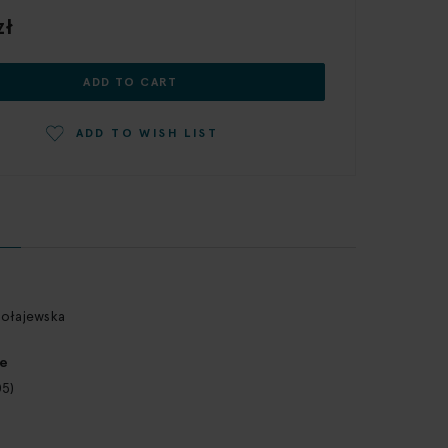
zł
ADD TO CART
ADD TO WISH LIST
ołajewska
fe
05)