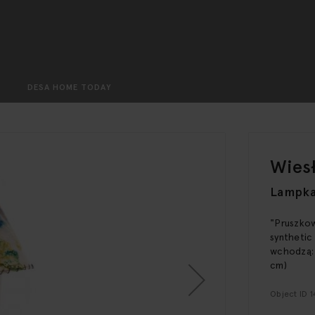
Search
DESA HOME TODAY
Wies
Lampk
"Pruszkow
synthetic
wchodzą: a
cm)
Object ID 