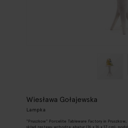
Skip
to
the
Wiesława Gołajewska
beginning
of
Lampka
the
images
"Pruszkow" Porcelite Tableware Factory in Pruszkow, s
gallery
skład zestawu wchodzą: abażur (16 x 16 x 17 cm), podst