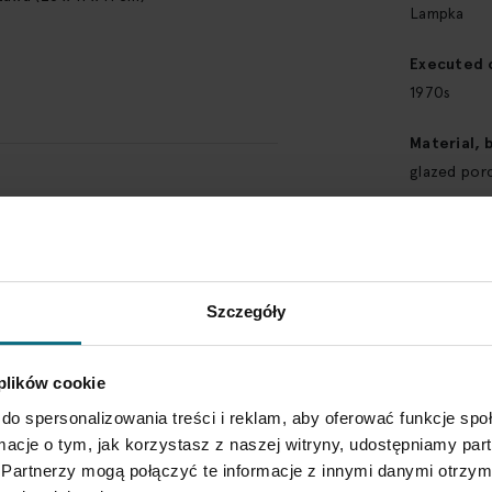
Lampka
Executed 
1970s
Material, 
glazed porc
ase contact Service Department 3
Kind
oświetlenie
CHECK THE DETAILS
Dimension
Szczegóły
W skład zes
(25 x 11 x 1
 plików cookie
Category
do spersonalizowania treści i reklam, aby oferować funkcje sp
Decorative
ormacje o tym, jak korzystasz z naszej witryny, udostępniamy p
Partnerzy mogą połączyć te informacje z innymi danymi otrzym
Style