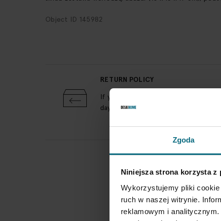
Object ID 145982
RETURN POLICY
If you wish to return a product, ple
days from the shipment arrival.
Zgoda
Niniejsza strona korzysta z
Wykorzystujemy pliki cookie 
ruch w naszej witrynie. Inf
reklamowym i analitycznym. 