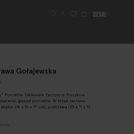
Search
My Cart
ława Gołajewska
a
" Porcelite Tableware Factory in Pruszkow,
 material, glazed porcelite, W skład zestawu
bażur (16 x 16 x 17 cm), podstawa (25 x 11 x 11
145982