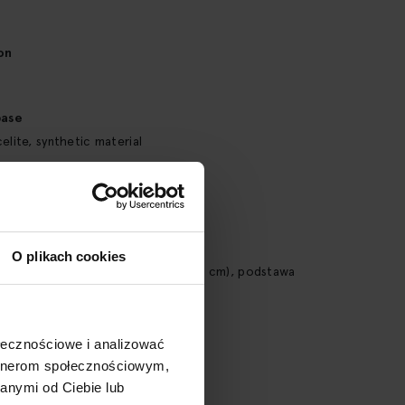
on
base
elite, synthetic material
s
O plikach cookies
tawu wchodzą: abażur (16 x 16 x 17 cm), podstawa
1 cm)
 Name
ołecznościowe i analizować
 Arts
artnerom społecznościowym,
anymi od Ciebie lub