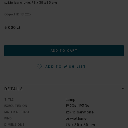
szkło barwione, 73 x 35 x 35 cm
the
beginning
Object ID 161223
of
the
5 000 zł
images
gallery
ADD TO CART
ADD TO WISH LIST
DETAILS
More
Lamp
TITLE
Information
1920s-1930s
EXECUTED ON
szkło barwione
MATERIAL, BASE
oświetlenie
KIND
73 x 35 x 35 cm
DIMENSIONS