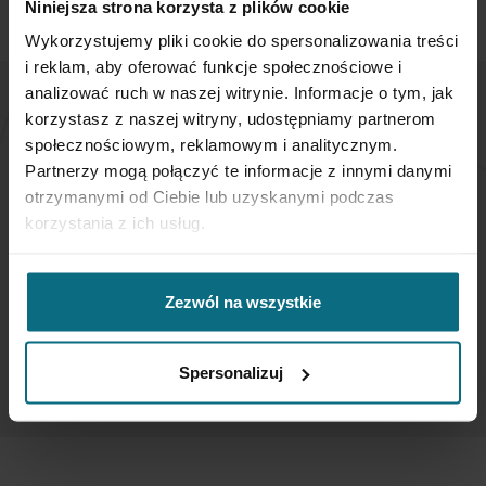
Niniejsza strona korzysta z plików cookie
Wykorzystujemy pliki cookie do spersonalizowania treści
i reklam, aby oferować funkcje społecznościowe i
analizować ruch w naszej witrynie. Informacje o tym, jak
korzystasz z naszej witryny, udostępniamy partnerom
NEWSLETTER
społecznościowym, reklamowym i analitycznym.
Partnerzy mogą połączyć te informacje z innymi danymi
If you want to be up to date, sign up to receive our
otrzymanymi od Ciebie lub uzyskanymi podczas
newsletter enter your email below.
korzystania z ich usług.
Sign
Zezwól na wszystkie
Up
for
Our
SUBSCRIBE
Spersonalizuj
Newsletter: