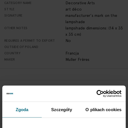
Decorative Arts
CATEGORY NAME
art déco
STYLE
manufacturer's mark on the
SIGNATURE
lampshade
lampshade dimensions: (14 x 35
OTHER NOTES
x 35 cm)
No
REQUIRES A PERMIT TO EXPORT
OUTSIDE OF POLAND
Francja
COUNTRY
Muller Frères
MAKER
RETURN POLICY
If you wish to return a product, please contact Service
Department 3 days from the shipment arrival.
Zgoda
Szczegóły
O plikach cookies
CHECK THE DETAILS