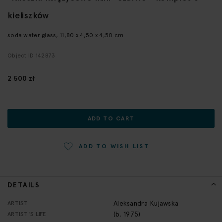
the
kieliszków
beginning
of
soda water glass, 11,80 x 4,50 x 4,50 cm
the
images
Object ID 142873
gallery
2 500 zł
ADD TO CART
ADD TO WISH LIST
DETAILS
More
Aleksandra Kujawska
ARTIST
Information
(b. 1975)
ARTIST'S LIFE