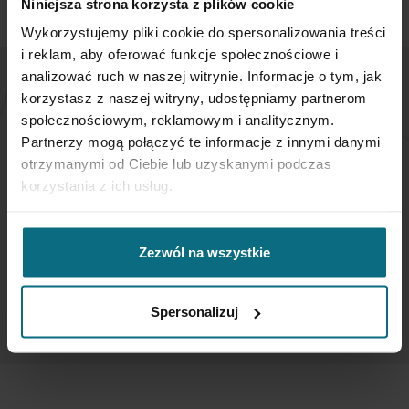
Niniejsza strona korzysta z plików cookie
Wykorzystujemy pliki cookie do spersonalizowania treści
i reklam, aby oferować funkcje społecznościowe i
analizować ruch w naszej witrynie. Informacje o tym, jak
korzystasz z naszej witryny, udostępniamy partnerom
NEWSLETTER
społecznościowym, reklamowym i analitycznym.
Partnerzy mogą połączyć te informacje z innymi danymi
If you want to be up to date, sign up to receive our
otrzymanymi od Ciebie lub uzyskanymi podczas
newsletter enter your email below.
korzystania z ich usług.
Sign
Zezwól na wszystkie
Up
for
Our
SUBSCRIBE
Spersonalizuj
Newsletter: