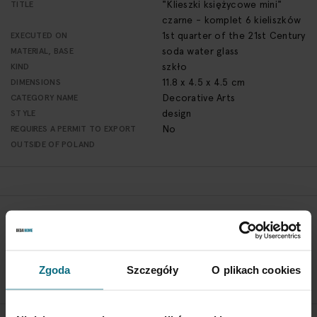
"Klieszki księżycowe mini"
TITLE
czarne - komplet 6 kieliszków
1st quarter of the 21st Century
EXECUTED ON
soda water glass
MATERIAL, BASE
szkło
KIND
11.8 x 4.5 x 4.5 cm
DIMENSIONS
Decorative Arts
CATEGORY NAME
design
STYLE
No
REQUIRES A PERMIT TO EXPORT
OUTSIDE OF POLAND
RETURN POLICY
If you wish to return a product, please contact Service
Department 3 days from the shipment arrival.
Zgoda
Szczegóły
O plikach cookies
CHECK THE DETAILS