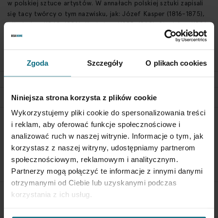
w polskiej sztuce artystów. W annałach polskiej sztuki zapisali
się tacy twórcy o tym nazwisku, jak: Józef Kasper (1816-1875),
Władysław (1860-1924), Kazimierz (1855-1940), Stanisław (1896-
1959) i autor prezentowanego obrazu – Kasper. Z Pochwalskimi
spowinowaceni byli zaś tacy malarze, jak: Stanisław Kamocki,
Ludwik de Laveaux czy – już później – Jadwiga Maziarska.
Zgoda
Szczegóły
O plikach cookies
DETAILS
Niniejsza strona korzysta z plików cookie
Wykorzystujemy pliki cookie do spersonalizowania treści
RETURN POLICY
i reklam, aby oferować funkcje społecznościowe i
analizować ruch w naszej witrynie. Informacje o tym, jak
If you wish to return a product, please contact Service
korzystasz z naszej witryny, udostępniamy partnerom
Department 3 days from the shipment arrival.
społecznościowym, reklamowym i analitycznym.
CHECK THE DETAILS
Partnerzy mogą połączyć te informacje z innymi danymi
otrzymanymi od Ciebie lub uzyskanymi podczas
korzystania z ich usług.