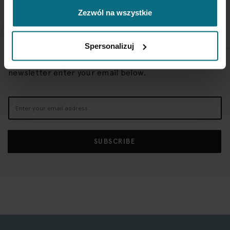
Zezwól na wszystkie
NEWSLETTER
Spersonalizuj
If you want to be up to date, sign up to receive our
newsletter enter your email below.
Sign
Up
for
Our
SUBSCRIBE
Newsletter: