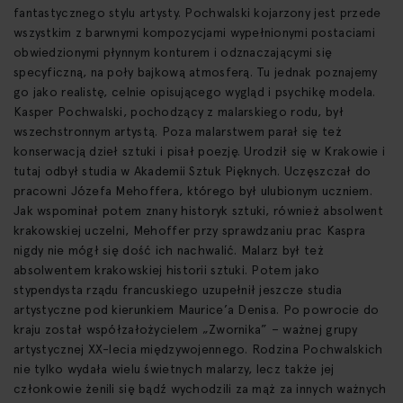
fantastycznego stylu artysty. Pochwalski kojarzony jest przede
wszystkim z barwnymi kompozycjami wypełnionymi postaciami
obwiedzionymi płynnym konturem i odznaczającymi się
specyficzną, na poły bajkową atmosferą. Tu jednak poznajemy
go jako realistę, celnie opisującego wygląd i psychikę modela.
Kasper Pochwalski, pochodzący z malarskiego rodu, był
wszechstronnym artystą. Poza malarstwem parał się też
konserwacją dzieł sztuki i pisał poezję. Urodził się w Krakowie i
tutaj odbył studia w Akademii Sztuk Pięknych. Uczęszczał do
pracowni Józefa Mehoffera, którego był ulubionym uczniem.
Jak wspominał potem znany historyk sztuki, również absolwent
krakowskiej uczelni, Mehoffer przy sprawdzaniu prac Kaspra
nigdy nie mógł się dość ich nachwalić. Malarz był też
absolwentem krakowskiej historii sztuki. Potem jako
stypendysta rządu francuskiego uzupełnił jeszcze studia
artystyczne pod kierunkiem Maurice’a Denisa. Po powrocie do
kraju został współzałożycielem „Zwornika” – ważnej grupy
artystycznej XX-lecia międzywojennego. Rodzina Pochwalskich
nie tylko wydała wielu świetnych malarzy, lecz także jej
członkowie żenili się bądź wychodzili za mąż za innych ważnych