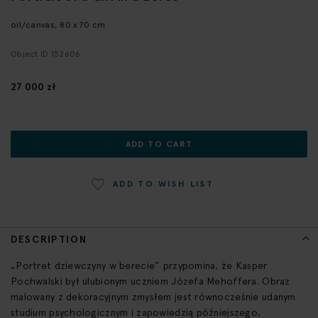
the
beginning
oil/canvas, 80 x 70 cm
of
Object ID 152606
the
images
gallery
27 000 zł
ADD TO CART
ADD TO WISH LIST
DESCRIPTION
„Portret dziewczyny w berecie” przypomina, że Kasper
Pochwalski był ulubionym uczniem Józefa Mehoffera. Obraz
malowany z dekoracyjnym zmysłem jest równocześnie udanym
studium psychologicznym i zapowiedzią późniejszego,