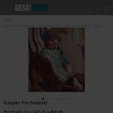
My Ca
Toggle
Nav
HOME
Searc
KASPER POCHWALSKI, PORTRAIT OF A GIRL IN A BERET, 1930
Skip
to
the
end
of
the
images
gallery
Kasper Pochwalski
Skip
to
Portrait of a Girl in a Beret