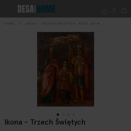
My Ca
Toggle
Nav
HOME
IKONA - TRZECH ŚWIĘTYCH, POCZ. XX W.
Searc
Skip
to
the
end
of
the
images
gallery
Ikona - Trzech Świętych
Skip
to