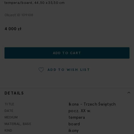
tempera/board, 44,50 x 35,50 cm
the
beginning
Object ID 109108
of
the
4 000 zł
images
gallery
ADD TO CART
ADD TO WISH LIST
DETAILS
More
Ikona - Trzech Świętych
TITLE
Information
pocz. XX w.
DATE
tempera
MEDIUM
board
MATERIAL, BASE
ikony
KIND