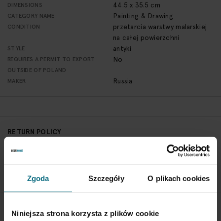
44.5 x 35.5 cm
DIMENSIONS
Painting & Drawing
CATEGORY NAME
przetarcia warstwy malarskiej
CONDITION
na całej powierzchni
antyki
STYLE
No
REQUIRES A PERMIT TO EXPORT
OUTSIDE OF POLAND
Russia
MAKER
RETURN POLICY
If you wish to return a product, please contact Service
Department 3 days from the shipment arrival.
CHECK THE DETAILS
Zgoda
Szczegóły
O plikach cookies
Niniejsza strona korzysta z plików cookie