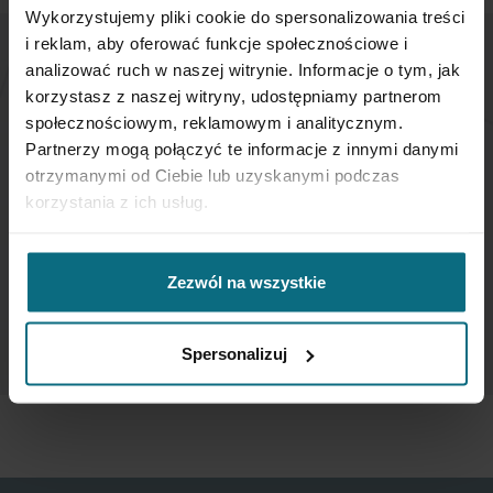
Wykorzystujemy pliki cookie do spersonalizowania treści
i reklam, aby oferować funkcje społecznościowe i
analizować ruch w naszej witrynie. Informacje o tym, jak
NEWSLETTER
korzystasz z naszej witryny, udostępniamy partnerom
społecznościowym, reklamowym i analitycznym.
If you want to be up to date, sign up to receive our
Partnerzy mogą połączyć te informacje z innymi danymi
newsletter enter your email below.
otrzymanymi od Ciebie lub uzyskanymi podczas
korzystania z ich usług.
Sign
Up
Zezwól na wszystkie
for
Our
SUBSCRIBE
Newsletter:
Spersonalizuj