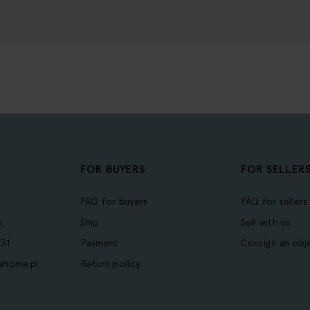
FOR BUYERS
FOR SELLER
FAQ for buyers
FAQ for sellers
a
Ship
Sell with us
31
Payment
Consign an obj
ahome.pl
Return policy