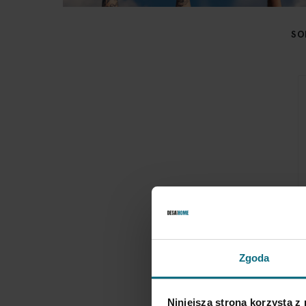
SO
S
Zgoda
K
1
Niniejsza strona korzysta z