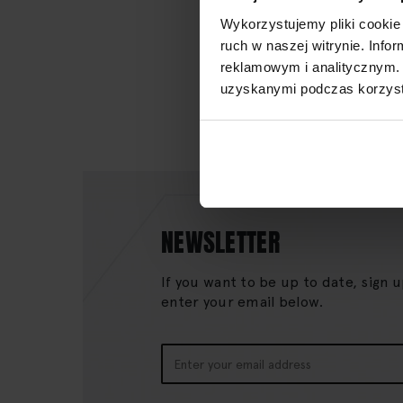
Wykorzystujemy pliki cookie 
ruch w naszej witrynie. Inf
reklamowym i analitycznym. 
uzyskanymi podczas korzysta
NEWSLETTER
If you want to be up to date, sign 
enter your email below.
Sign
Up
for