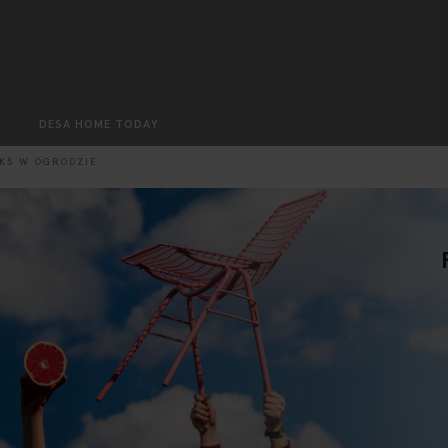
Search
DESA HOME TODAY
KS W OGRODZIE