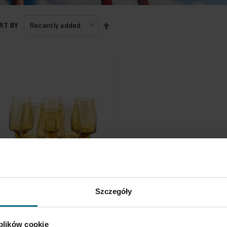
SET
RT BY
DESCENDING
DIRECTION
tefan Sadowski
Szczegóły
omplet 6 kieliszkow
 500 zł
 plików cookie