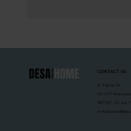
Our
Newsletter:
CONTACT US
ul. Piękna 1A
00-477 Warszaw
NIP:527-26-44-7
e-mail:
biuro@des