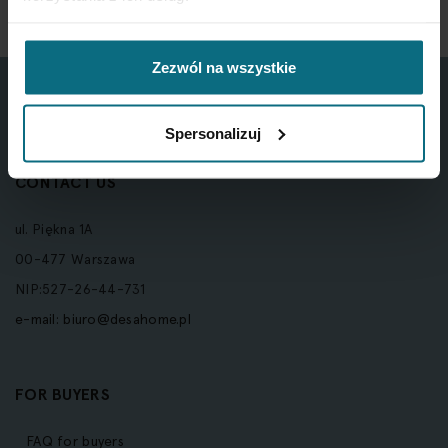
Zezwól na wszystkie
Spersonalizuj
CONTACT US
ul. Piękna 1A
00-477 Warszawa
NIP:527-26-44-731
e-mail:
biuro@desahome.pl
FOR BUYERS
FAQ for buyers