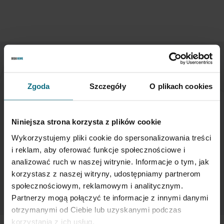
NEWSLETTER
Zgoda
Szczegóły
O plikach cookies
If you want to be up to date, sign up to receive our
newsletter enter your email below.
Niniejsza strona korzysta z plików cookie
Wykorzystujemy pliki cookie do spersonalizowania treści
Sign
i reklam, aby oferować funkcje społecznościowe i
Up
analizować ruch w naszej witrynie. Informacje o tym, jak
for
korzystasz z naszej witryny, udostępniamy partnerom
Our
SUBSCRIBE
społecznościowym, reklamowym i analitycznym.
Newsletter:
Partnerzy mogą połączyć te informacje z innymi danymi
otrzymanymi od Ciebie lub uzyskanymi podczas
korzystania z ich usług.