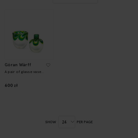
DESCENDING
DIRECTION
Göran Wärff
A pair of glasse vase
'Jewel'
600 zł
SHOW
PER PAGE