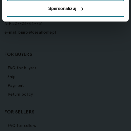
ul. Piękna 1A
Spersonalizuj
00-477 Warszawa
NIP:527-26-44-731
e-mail:
biuro@desahome.pl
FOR BUYERS
FAQ for buyers
Ship
Payment
Return policy
FOR SELLERS
FAQ for sellers