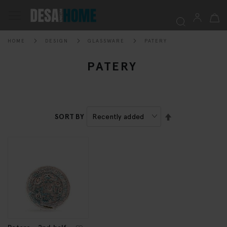
My Ca
Toggle
Nav
HOME
DESIGN
GLASSWARE
PATERY
Searc
PATERY
SET
SORT BY
DESCENDING
DIRECTION