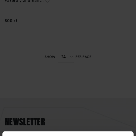
Patera , 2nd half
of the 20th
Century
800 zł
SHOW
PER PAGE
NEWSLETTER
If you want to be up to date, sign up to receive our