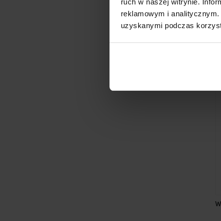
ruch w naszej witrynie. Inf
reklamowym i analitycznym. 
J
uzyskanymi podczas korzysta
W
6
W
C