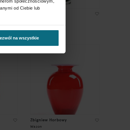
artnerom społecznościowym,
anymi od Ciebie lub
Józef Podlasek
Wazon
600 zł
ezwól na wszystkie
Zbigniew Horbowy
Wazon