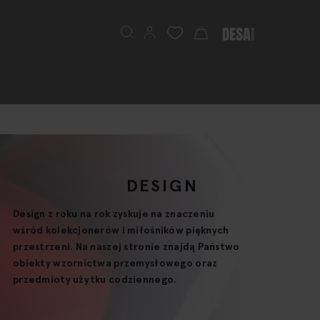
Search
My Cart
DESIGN
Design z roku na rok zyskuje na znaczeniu
wśród kolekcjonerów i miłośników pięknych
przestrzeni. Na naszej stronie znajdą Państwo
obiekty wzornictwa przemysłowego oraz
przedmioty użytku codziennego.