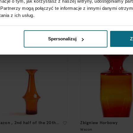
ormacje o tym, jak korzystasz z naszej witryny, udostępniamy p
Partnerzy mogą połączyć te informacje z innymi danymi otrzym
ózef Podlasek
Józef Podlasek
nia z ich usług.
azon
Wazon
00 zł
600 zł
Spersonalizuj
Z
azon , 2nd half of the 20th
Zbigniew Horbowy
entury
Wazon