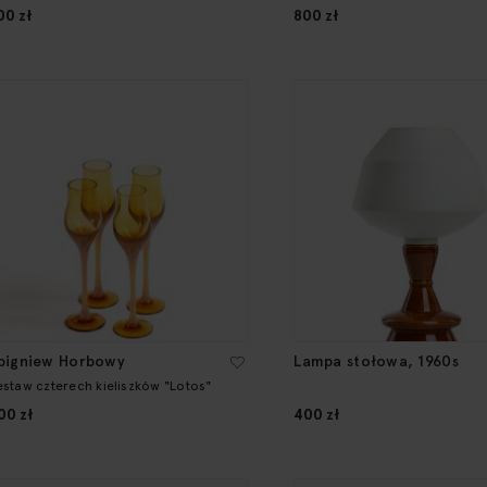
00 zł
800 zł
bigniew Horbowy
Lampa stołowa, 1960s
estaw czterech kieliszków "Lotos"
00 zł
400 zł