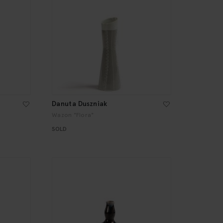
Danuta Duszniak
Wazon "Flora"
SOLD