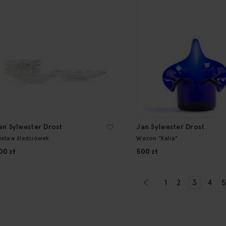
an Sylwester Drost
Jan Sylwester Drost
estaw śledziówek
Wazon "Kalia"
00 zł
500 zł
Page
Page
Previous
Page
Page
You're cu
Page
P
1
2
3
4