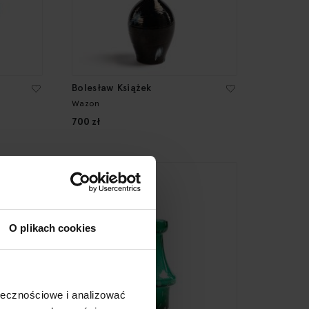
Bolesław Książek
Wazon
700 zł
O plikach cookies
ołecznościowe i analizować