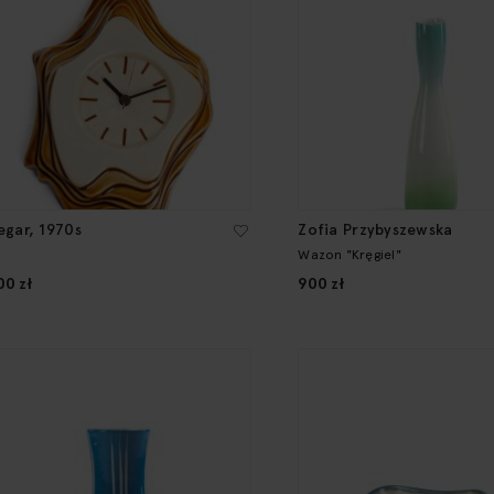
egar, 1970s
Zofia Przybyszewska
Wazon "Kręgiel"
00 zł
900 zł