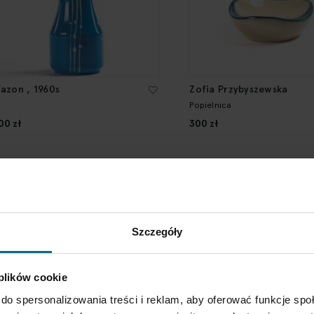
azon , 1960s
Zofia Przybyszewska
Popielnica
00 zł
300 zł
Szczegóły
 plików cookie
do spersonalizowania treści i reklam, aby oferować funkcje sp