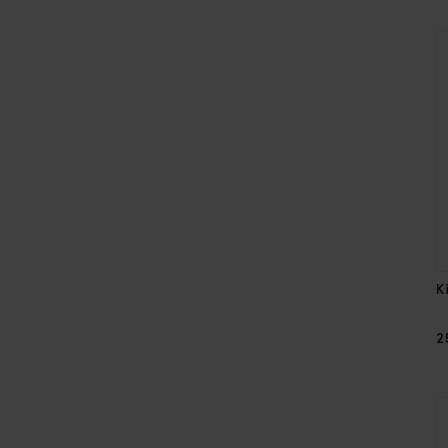
K
2
2