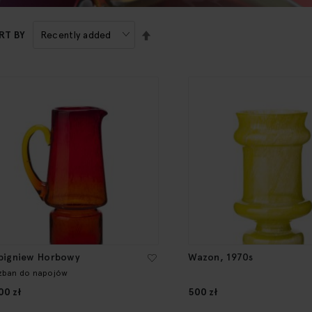
SET
RT BY
DESCENDING
DIRECTION
bigniew Horbowy
Wazon, 1970s
zban do napojów
00 zł
500 zł