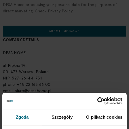
DESA Home processing your personal data for the purposes of
direct marketing. Check Privacy Policy.
SUBMIT MESSAGE
COMPANY DETAILS
DESA HOME
ul. Piękna 1A,
00-477 Warsaw, Poland
NIP: 527-26-44-731
phone: +48 22 163 66 00
email:
biuro@desahome.pl
SHOWROOM
ul. Piękna 1A
Zgoda
Szczegóły
O plikach cookies
00-477 Warsaw, Poland
phone: +48 221 636 766