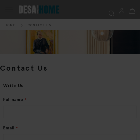
My Ca
Toggle
Nav
HOME
CONTACT US
Searc
Contact Us
Write Us
Full name
Email