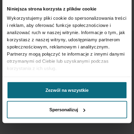
email:
showroom@desahome.pl
Niniejsza strona korzysta z plików cookie
Wykorzystujemy pliki cookie do spersonalizowania treści
i reklam, aby oferować funkcje społecznościowe i
analizować ruch w naszej witrynie. Informacje o tym, jak
korzystasz z naszej witryny, udostępniamy partnerom
społecznościowym, reklamowym i analitycznym.
NEWSLETTER
Partnerzy mogą połączyć te informacje z innymi danymi
otrzymanymi od Ciebie lub uzyskanymi podczas
If you want to be up to date, sign up to receive our
korzystania z ich usług.
newsletter enter your email below.
Zezwól na wszystkie
Sign
Up
for
Spersonalizuj
Our
SUBSCRIBE
Newsletter: