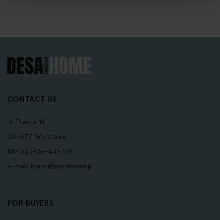
CONTACT US
ul. Piękna 1A
00-477 Warszawa
NIP:527-26-44-731
e-mail:
biuro@desahome.pl
FOR BUYERS