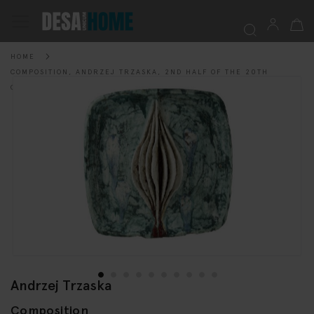
My Ca
Toggle
Nav
HOME
Searc
COMPOSITION, ANDRZEJ TRZASKA, 2ND HALF OF THE 20TH
Skip
CENTURY
to
the
end
of
the
images
gallery
Andrzej Trzaska
Skip
to
Composition