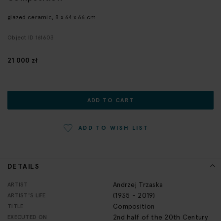
the
beginning
glazed ceramic, 8 x 64 x 66 cm
of
Object ID 161603
the
images
gallery
21 000 zł
ADD TO CART
ADD TO WISH LIST
DETAILS
More
Andrzej Trzaska
ARTIST
Information
(1935 - 2019)
ARTIST'S LIFE
Composition
TITLE
2nd half of the 20th Century
EXECUTED ON