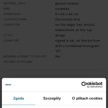
glazed ceramic
MATERIAL, BASE
ceramika
KIND
8 x 64 x 66 cm
DIMENSIONS
Decorative Arts
CATEGORY NAME
on the edge, two artistic
CONDITION
indentations at the top
design
STYLE
signed in ink, on the bottom
SIGNATURE
with a combined monogram:
'AT'
Yes
REQUIRES A PERMIT TO EXPORT
OUTSIDE OF POLAND
RETURN POLICY
If you wish to return a product, please contact Service
Zgoda
Szczegóły
O plikach cookies
Department 3 days from the shipment arrival.