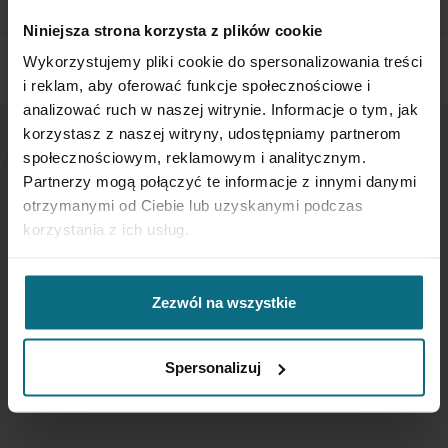
CHECK THE DETAILS
Niniejsza strona korzysta z plików cookie
Wykorzystujemy pliki cookie do spersonalizowania treści
i reklam, aby oferować funkcje społecznościowe i
analizować ruch w naszej witrynie. Informacje o tym, jak
korzystasz z naszej witryny, udostępniamy partnerom
społecznościowym, reklamowym i analitycznym.
NEWSLETTER
Partnerzy mogą połączyć te informacje z innymi danymi
otrzymanymi od Ciebie lub uzyskanymi podczas
If you want to be up to date, sign up to receive our
korzystania z ich usług.
newsletter enter your email below.
Zezwól na wszystkie
Sign
Up
for
Spersonalizuj
Our
SUBSCRIBE
Newsletter: