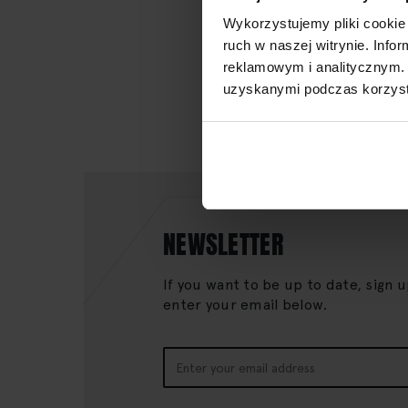
Wykorzystujemy pliki cookie 
ruch w naszej witrynie. Inf
reklamowym i analitycznym. 
uzyskanymi podczas korzysta
NEWSLETTER
If you want to be up to date, sign 
enter your email below.
Sign
Up
for