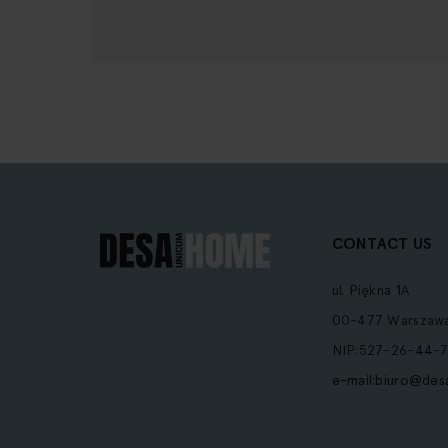
Our
Newsletter:
CONTACT US
ul. Piękna 1A
00-477 Warszaw
NIP:527-26-44-7
e-mail:
biuro@des