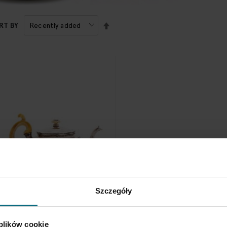
SET
RT BY
DESCENDING
DIRECTION
ea pot, 1833
Szczegóły
2 000 zł
 plików cookie