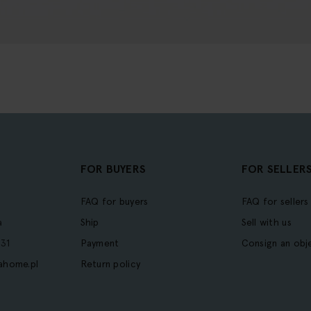
FOR BUYERS
FOR SELLER
FAQ for buyers
FAQ for sellers
a
Ship
Sell with us
31
Payment
Consign an obj
ahome.pl
Return policy