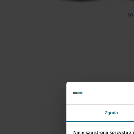
SO
T
Zgoda
2
Niniejsza strona korzysta z