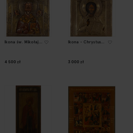
Ikona św. Mikołaj
Ikona - Chrystus
w okładzie, I. poł.
Pantokrator,
XIX w.
koniec XIX w.
4 500 zł
3 000 zł