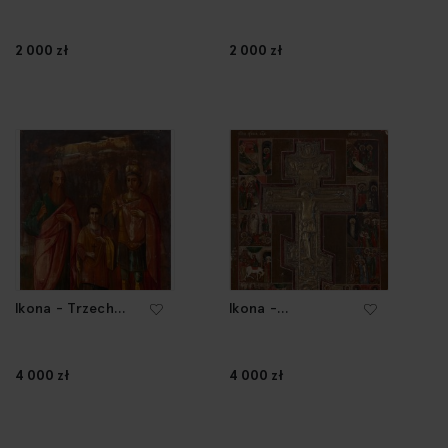
Radość - Ikona,
ikona, XIX/XX w.
XIX/XX w.
2 000 zł
2 000 zł
Ikona - Trzech
Ikona -
Świętych, pocz. XX
Ukrzyżowanie ze
w.
scenami z życia
Chrystusa, około
4 000 zł
4 000 zł
pozł. XIX w.