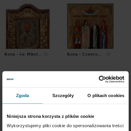
Ikona - św. Mikołaj
Ikona - Czworo
Cudotwórca,
Świętych, pocz. XX
XIX/XX w.
w.
2 500 zł
4 500 zł
Zgoda
Szczegóły
O plikach cookies
Niniejsza strona korzysta z plików cookie
Wykorzystujemy pliki cookie do spersonalizowania treści