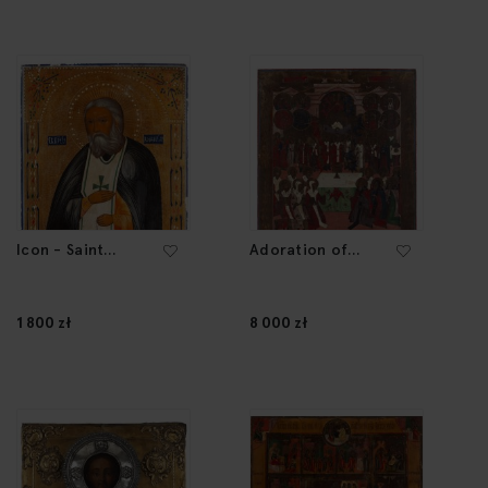
pocz. XX w.
Icon - Saint
Adoration of
Seraphim, XIX/XX
Corpus Christi,
w.
Icon, XVIII/XIX
wiek
1 800 zł
8 000 zł