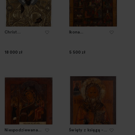
Christ
Ikona
Pantocrator, Icon,
kalendarzowa ze
1767
scenami z życia
Jezusa, 2 poł. XIX
18 000 zł
5 500 zł
w.
Niespodziewana
Święty z księgą -