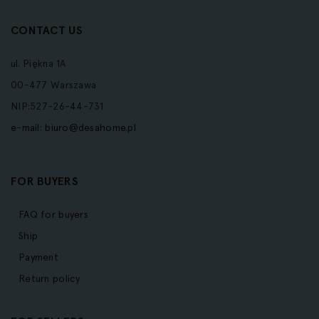
CONTACT US
ul. Piękna 1A
00-477 Warszawa
NIP:527-26-44-731
e-mail:
biuro@desahome.pl
FOR BUYERS
FAQ for buyers
Ship
Payment
Return policy