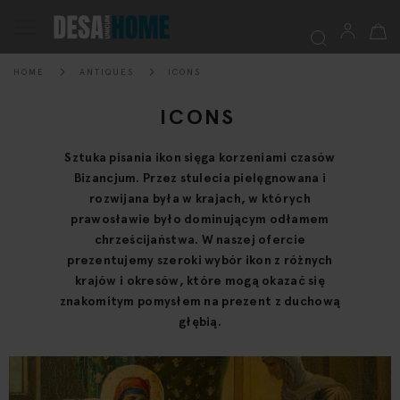
My Ca
Toggle
Nav
HOME
ANTIQUES
ICONS
Searc
ICONS
Sztuka pisania ikon sięga korzeniami czasów
Bizancjum. Przez stulecia pielęgnowana i
rozwijana była w krajach, w których
prawosławie było dominującym odłamem
chrześcijaństwa. W naszej ofercie
prezentujemy szeroki wybór ikon z różnych
krajów i okresów, które mogą okazać się
znakomitym pomysłem na prezent z duchową
głębią.