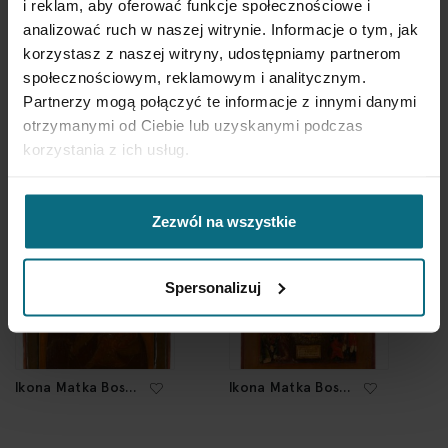
i reklam, aby oferować funkcje społecznościowe i
analizować ruch w naszej witrynie. Informacje o tym, jak
korzystasz z naszej witryny, udostępniamy partnerom
Ikona święty
Ikona ze
społecznościowym, reklamowym i analitycznym.
Eliasz, XIX/XX w.
zgromadzeniem
Partnerzy mogą połączyć te informacje z innymi danymi
świętych, 1850-
1880
otrzymanymi od Ciebie lub uzyskanymi podczas
4 000 zł
4 400 zł
korzystania z ich usług.
Zezwól na wszystkie
Spersonalizuj
Ikona Matka Boska
Ikona Matka Boska
Hodegetria, XVIII
Skarbiaszcza,
w.?
około połowy XIX
w.