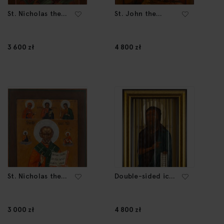
St. Nicholas the
St. John the
Wonderworker,
Baptist, Icon , 2
Icon , 2 poł. XIX w.
poł. XIX w.
3 600 zł
4 800 zł
St. Nicholas the
Double-sided icon
Wonderworker
depicting the
and Deesis, Icon,
Mother of God of
2 poł. XIX w.
Bogolubsk and St.
3 000 zł
4 800 zł
John the Baptist,