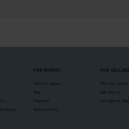
FOR BUYERS
FOR SELLER
FAQ for buyers
FAQ for sellers
a
Ship
Sell with us
31
Payment
Consign an obj
ahome.pl
Return policy