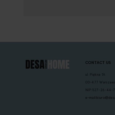
Our
Newsletter:
CONTACT US
ul. Piękna 1A
00-477 Warszaw
NIP:527-26-44-7
e-mail:
biuro@des