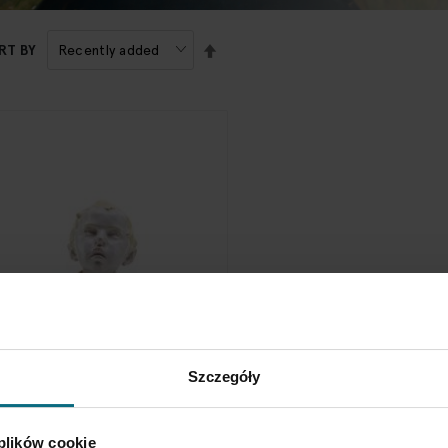
SET
RT BY
DESCENDING
DIRECTION
oy's head, beginning of the
Szczegóły
0th Century
 600 zł
 plików cookie