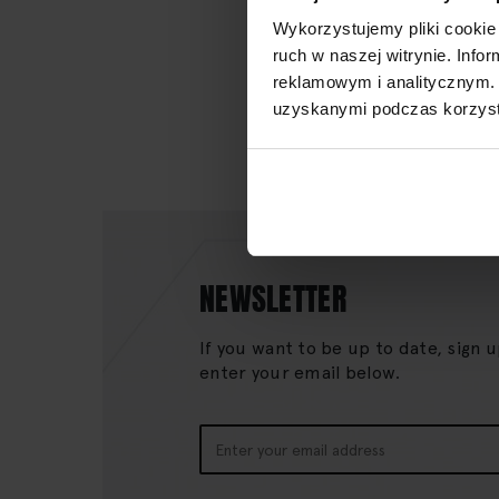
Wykorzystujemy pliki cookie 
ruch w naszej witrynie. Inf
reklamowym i analitycznym. 
uzyskanymi podczas korzysta
NEWSLETTER
If you want to be up to date, sign 
enter your email below.
Sign
Up
for