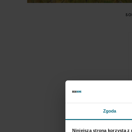
SO
B
Zgoda
2
3
Niniejsza strona korzysta z