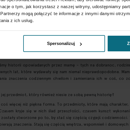
ormacje o tym, jak korzystasz z naszej witryny, udostępniamy p
Partnerzy mogą połączyć te informacje z innymi danymi otrzym
nia z ich usług.
Rufin Kominek, zestaw naczyń ceramicznych, lata 60. XX w.
Spersonalizuj
Z
lki obiektów z duszą
iśmy historii opowiadanych przez mamę - tych na dobranoc, rodzi
awnych lat, które wydawały się nam niemal nieprawdopodobne. Ma
nia znaczenia codziennym chwilom i zamieniania ich w coś, co zo
jej przedmiot, który również niesie ze sobą pewną historię?
 coś więcej niż piękna forma. To przedmioty, które mają charakter
Czasem kryje się w nich ślad przeszłości, czasem kunszt wykonan
 zostały stworzone po to, by stać się częścią czyjejś codzienności. 
bierają znaczenia. Stają się częścią wnętrza, wspomnień i domowych 