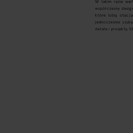
W takim razie war
współczesny design
które lubią otacz
jednocześnie szuka
detale i projekty, k