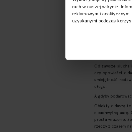
ruch w naszej witrynie. Inf
reklamowym i analitycznym. 
uzyskanymi podczas korzysta
Dla wielbicie
Od zawsze słuchal
czy opowieści z d
umiejętność nadawa
długo.
A gdyby podarować 
Obiekty z duszą to
nieuchwytną aurę. 
prostu wrażenie, że
rzeczy z czasem na