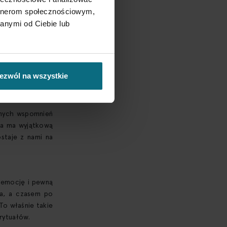
artnerom społecznościowym,
anymi od Ciebie lub
ezwól na wszystkie
nnych wspomnień
ma ma wyjątkową
staje z nami na
, emocję i pewną
ia, a czasem po
To właśnie takie
rytuałów.