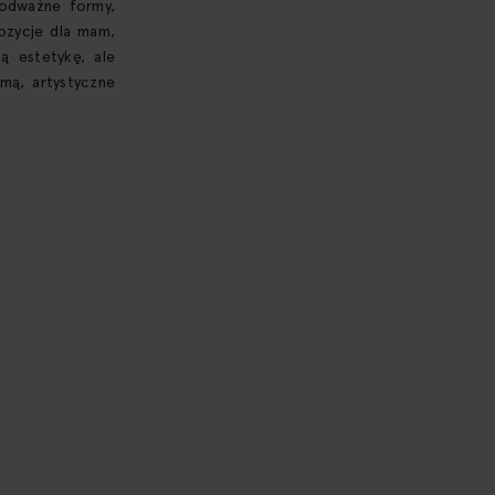
 odważne formy,
ozycje dla mam,
ą estetykę, ale
rmą, artystyczne