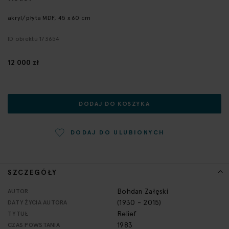
początek
galerii
akryl/płyta MDF, 45 x 60 cm
ID obiektu 173654
12 000 zł
DODAJ DO KOSZYKA
DODAJ DO ULUBIONYCH
SZCZEGÓŁY
Więcej
Bohdan Załęski
AUTOR
informacji
(1930 - 2015)
DATY ŻYCIA AUTORA
Relief
TYTUŁ
1983
CZAS POWSTANIA