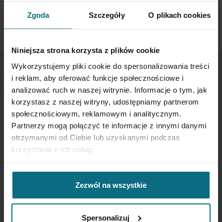
SPRAWDŹ SZCZEGÓŁY
Zgoda
Szczegóły
O plikach cookies
Niniejsza strona korzysta z plików cookie
Wykorzystujemy pliki cookie do spersonalizowania treści
i reklam, aby oferować funkcje społecznościowe i
NEWSLETTER
analizować ruch w naszej witrynie. Informacje o tym, jak
korzystasz z naszej witryny, udostępniamy partnerom
Jeśli chcesz otrzymywać aktualne informacje
społecznościowym, reklamowym i analitycznym.
dotyczące oferty Desa Home - zapisz się do naszego
Partnerzy mogą połączyć te informacje z innymi danymi
newslettera.
otrzymanymi od Ciebie lub uzyskanymi podczas
korzystania z ich usług.
Subskrybuj
nasz
newsletter:
Zezwól na wszystkie
SUBSKRYBUJ
Spersonalizuj