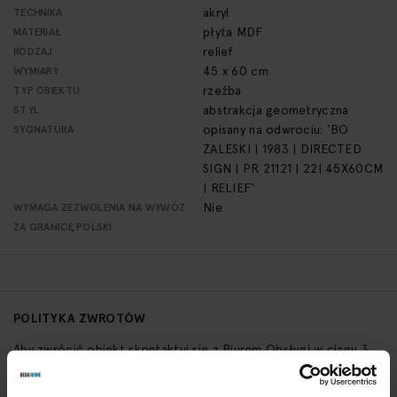
akryl
TECHNIKA
płyta MDF
MATERIAŁ
relief
RODZAJ
45 x 60 cm
WYMIARY
rzeźba
TYP OBIEKTU
abstrakcja geometryczna
STYL
opisany na odwrociu: 'BO
SYGNATURA
ZALESKI | 1983 | DIRECTED
SIGN | PR 21121 | 22| 45X60CM
| RELIEF'
Nie
WYMAGA ZEZWOLENIA NA WYWÓZ
ZA GRANICĘ POLSKI
POLITYKA ZWROTÓW
Aby zwrócić obiekt skontaktuj się z Biurem Obsługi w ciągu 3
dni od otrzymania przesyłki