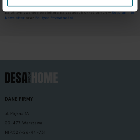
Wprowadzając i zatwierdzając swoje dane osobowe, wyrażasz zgodę
na otrzymywanie newslettera na zasadach określonych w
Regulaminie
Newsletter
oraz
Polityce Prywatności
.
DANE FIRMY
ul. Piękna 1A
00-477 Warszawa
NIP:527-26-44-731